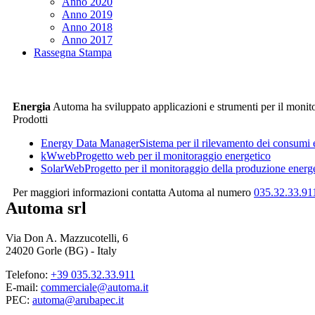
Anno 2020
Anno 2019
Anno 2018
Anno 2017
Rassegna Stampa
Energia
Automa ha sviluppato applicazioni e strumenti per il monitora
Prodotti
Energy Data Manager
Sistema per il rilevamento dei consumi e 
kWweb
Progetto web per il monitoraggio energetico
SolarWeb
Progetto per il monitoraggio della produzione energ
Per maggiori informazioni contatta Automa al numero
035.32.33.91
Automa srl
Via Don A. Mazzucotelli, 6
24020 Gorle (BG) - Italy
Telefono:
+39 035.32.33.911
E-mail:
commerciale@automa.it
PEC:
automa@arubapec.it