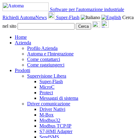
Software per l'automazione industriale
Richiedi AutomaNews
Super-Flash
Cerca
nel sito
Cerca
Home
Azienda
Profilo Azienda
Automa e l'Integrazione
Come contattarci
Come raggiungerci
Prodotti
Supervisione Libera
Super-Flash
MicroC
Protect
Messaggi di sistema
Driver comunicazione
Driver Nativi
M-Box
Modbus32
Modbus TCP/IP
S7-HMI Adapter
SendSMS