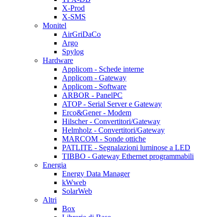
X-Prod
X-SMS
Monitel
AirGriDaCo
Argo
Spylog
Hardware
Applicom - Schede interne
Applicom - Gateway
Applicom - Software
ARBOR - PanelPC
ATOP - Serial Server e Gateway
Erco&Gener - Modem
Hilscher - Convertitori/Gateway
Helmholz - Convertitori/Gateway
MARCOM - Sonde ottiche
PATLITE - Segnalazioni luminose a LED
TIBBO - Gateway Ethernet programmabili
Energia
Energy Data Manager
kWweb
SolarWeb
Altri
Box