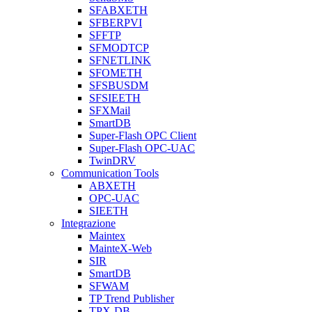
SFABXETH
SFBERPVI
SFFTP
SFMODTCP
SFNETLINK
SFOMETH
SFSBUSDM
SFSIEETH
SFXMail
SmartDB
Super-Flash OPC Client
Super-Flash OPC-UAC
TwinDRV
Communication Tools
ABXETH
OPC-UAC
SIEETH
Integrazione
Maintex
MainteX-Web
SIR
SmartDB
SFWAM
TP Trend Publisher
TPX-DB