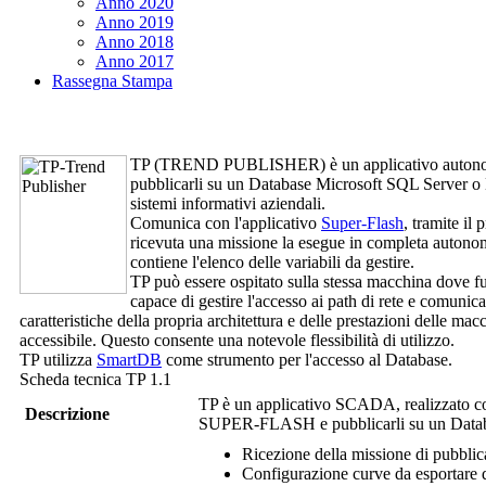
Anno 2020
Anno 2019
Anno 2018
Anno 2017
Rassegna Stampa
TP (TREND PUBLISHER)
è un applicativo auton
pubblicarli su un Database Microsoft SQL Server o M
sistemi informativi aziendali.
Comunica con l'applicativo
Super-Flash
, tramite il
ricevuta una missione la esegue in completa autonom
contiene l'elenco delle variabili da gestire.
TP
può essere ospitato sulla stessa macchina dove fun
capace di gestire l'accesso ai path di rete e comunic
caratteristiche della propria architettura e delle prestazioni delle 
accessibile. Questo consente una notevole flessibilità di utilizzo.
TP
utilizza
SmartDB
come strumento per l'accesso al Database.
Scheda tecnica
TP
1.1
TP
è un applicativo SCADA, realizzato 
Descrizione
SUPER-FLASH e pubblicarli su un Data
Ricezione della missione di pubbli
Configurazione curve da esportare 