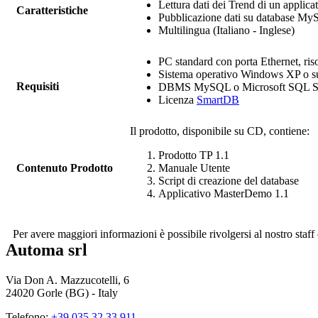
Lettura dati dei Trend di un applica
Caratteristiche
Pubblicazione dati su database M
Multilingua (Italiano - Inglese)
PC standard con porta Ethernet, ri
Sistema operativo Windows XP o su
Requisiti
DBMS MySQL o Microsoft SQL S
Licenza
SmartDB
Il prodotto, disponibile su CD, contiene:
Prodotto
TP
1.1
Contenuto Prodotto
Manuale Utente
Script di creazione del database
Applicativo MasterDemo 1.1
Per avere maggiori informazioni è possibile rivolgersi al nostro sta
Automa srl
Via Don A. Mazzucotelli, 6
24020 Gorle (BG) - Italy
Telefono:
+39 035.32.33.911