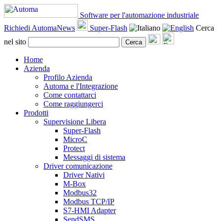
Software per l'automazione industriale
Richiedi AutomaNews
Super-Flash
Cerca
nel sito
Cerca
Home
Azienda
Profilo Azienda
Automa e l'Integrazione
Come contattarci
Come raggiungerci
Prodotti
Supervisione Libera
Super-Flash
MicroC
Protect
Messaggi di sistema
Driver comunicazione
Driver Nativi
M-Box
Modbus32
Modbus TCP/IP
S7-HMI Adapter
SendSMS