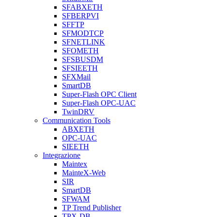
SFABXETH
SFBERPVI
SFFTP
SFMODTCP
SFNETLINK
SFOMETH
SFSBUSDM
SFSIEETH
SFXMail
SmartDB
Super-Flash OPC Client
Super-Flash OPC-UAC
TwinDRV
Communication Tools
ABXETH
OPC-UAC
SIEETH
Integrazione
Maintex
MainteX-Web
SIR
SmartDB
SFWAM
TP Trend Publisher
TPX-DB