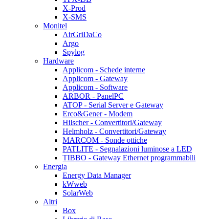
X-Prod
X-SMS
Monitel
AirGriDaCo
Argo
Spylog
Hardware
Applicom - Schede interne
Applicom - Gateway
Applicom - Software
ARBOR - PanelPC
ATOP - Serial Server e Gateway
Erco&Gener - Modem
Hilscher - Convertitori/Gateway
Helmholz - Convertitori/Gateway
MARCOM - Sonde ottiche
PATLITE - Segnalazioni luminose a LED
TIBBO - Gateway Ethernet programmabili
Energia
Energy Data Manager
kWweb
SolarWeb
Altri
Box