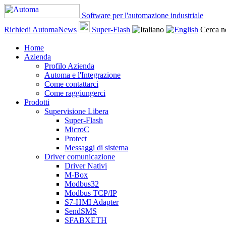
Software per l'automazione industriale
Richiedi AutomaNews
Super-Flash
Cerca ne
Home
Azienda
Profilo Azienda
Automa e l'Integrazione
Come contattarci
Come raggiungerci
Prodotti
Supervisione Libera
Super-Flash
MicroC
Protect
Messaggi di sistema
Driver comunicazione
Driver Nativi
M-Box
Modbus32
Modbus TCP/IP
S7-HMI Adapter
SendSMS
SFABXETH