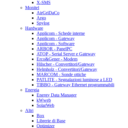
X-SMS
Monitel
AirGriDaCo
Argo
Spylog
Hardware
Applicom - Schede interne
Applicom - Gateway
Applicom - Software
ARBOR - PanelPC
ATOP - Serial Server e Gateway
Erco&Gener - Modem
Hilscher - Convertitori/Gateway
Helmholz - Convertitori/Gateway
MARCOM - Sonde ottiche
PATLITE - Segnalazioni luminose a LED
TIBBO - Gateway Ethernet programmabili
Energia
Energy Data Manager
kWweb
SolarWeb
Altri
Box
Librerie di Base
Optimizer