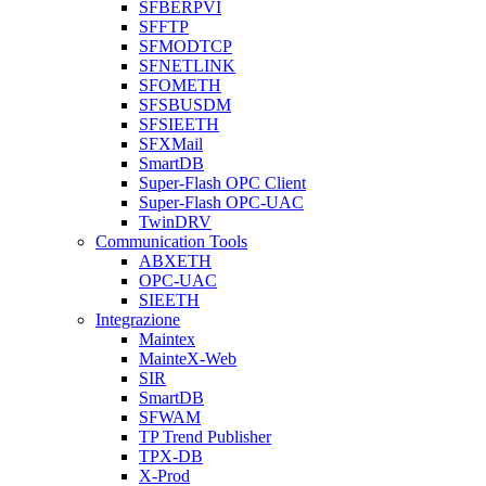
SFBERPVI
SFFTP
SFMODTCP
SFNETLINK
SFOMETH
SFSBUSDM
SFSIEETH
SFXMail
SmartDB
Super-Flash OPC Client
Super-Flash OPC-UAC
TwinDRV
Communication Tools
ABXETH
OPC-UAC
SIEETH
Integrazione
Maintex
MainteX-Web
SIR
SmartDB
SFWAM
TP Trend Publisher
TPX-DB
X-Prod