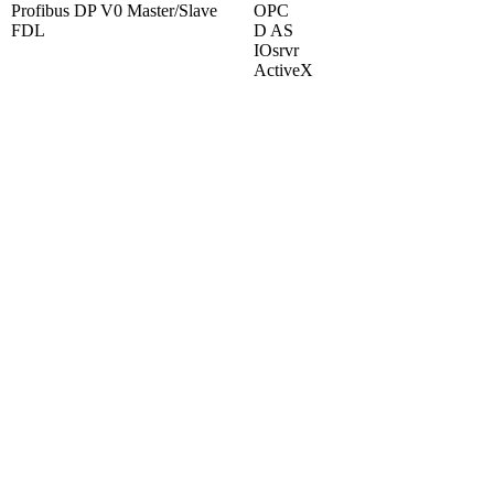
Profibus DP V0 Master/Slave
OPC
FDL
D AS
IOsrvr
ActiveX