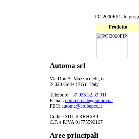
PCI2000FIP - In prog
Prodotto
Automa srl
Via Don A. Mazzucotelli, 6
24020 Gorle (BG) - Italy
Telefono:
+39 035.32.33.911
E-mail:
commerciale@automa.it
PEC:
automa@arubapec.it
Codice SDI: KRRH6B9
C.F. e P.IVA 01775590167
Aree principali