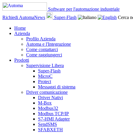
Software per l'automazione industriale
Richiedi AutomaNews
Super-Flash
Cerca ne
Home
Azienda
Profilo Azienda
Automa e l'Integrazione
Come contattarci
Come raggiungerci
Prodotti
Supervisione Libera
Super-Flash
MicroC
Protect
Messaggi di sistema
Driver comunicazione
Driver Nativi
M-Box
Modbus32
Modbus TCP/IP
S7-HMI Adapter
SendSMS
SFABXETH