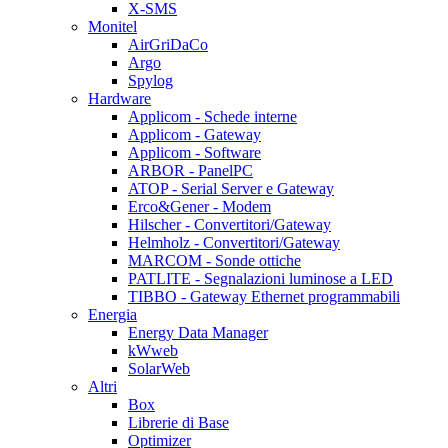
X-SMS
Monitel
AirGriDaCo
Argo
Spylog
Hardware
Applicom - Schede interne
Applicom - Gateway
Applicom - Software
ARBOR - PanelPC
ATOP - Serial Server e Gateway
Erco&Gener - Modem
Hilscher - Convertitori/Gateway
Helmholz - Convertitori/Gateway
MARCOM - Sonde ottiche
PATLITE - Segnalazioni luminose a LED
TIBBO - Gateway Ethernet programmabili
Energia
Energy Data Manager
kWweb
SolarWeb
Altri
Box
Librerie di Base
Optimizer