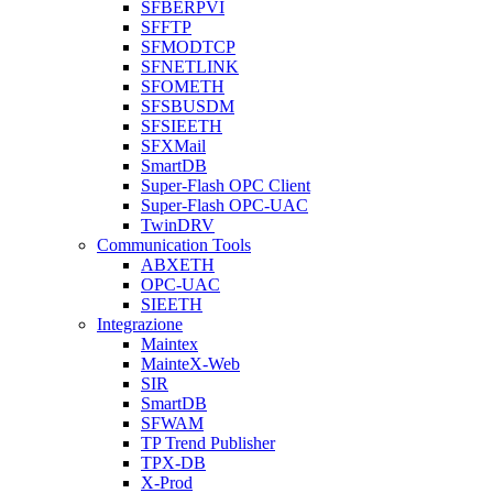
SFBERPVI
SFFTP
SFMODTCP
SFNETLINK
SFOMETH
SFSBUSDM
SFSIEETH
SFXMail
SmartDB
Super-Flash OPC Client
Super-Flash OPC-UAC
TwinDRV
Communication Tools
ABXETH
OPC-UAC
SIEETH
Integrazione
Maintex
MainteX-Web
SIR
SmartDB
SFWAM
TP Trend Publisher
TPX-DB
X-Prod