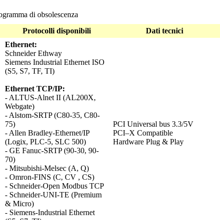
gramma di obsolescenza
Protocolli disponibili
Dati tecnici
Ethernet:
Schneider Ethway
Siemens Industrial Ethernet ISO
(S5, S7, TF, TI)
Ethernet TCP/IP:
- ALTUS-Alnet II (AL200X,
Webgate)
- Alstom-SRTP (C80-35, C80-
75)
PCI Universal bus 3.3/5V
- Allen Bradley-Ethernet/IP
PCI–X Compatible
(Logix, PLC-5, SLC 500)
Hardware Plug & Play
- GE Fanuc-SRTP (90-30, 90-
70)
- Mitsubishi-Melsec (A, Q)
- Omron-FINS (C, CV , CS)
- Schneider-Open Modbus TCP
- Schneider-UNI-TE (Premium
& Micro)
- Siemens-Industrial Ethernet