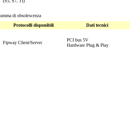
(S5, S7, TI)
ramma di obsolescenza
Protocolli disponibili
Dati tecnici
PCI bus 5V
Fipway Client/Server
Hardware Plug & Play