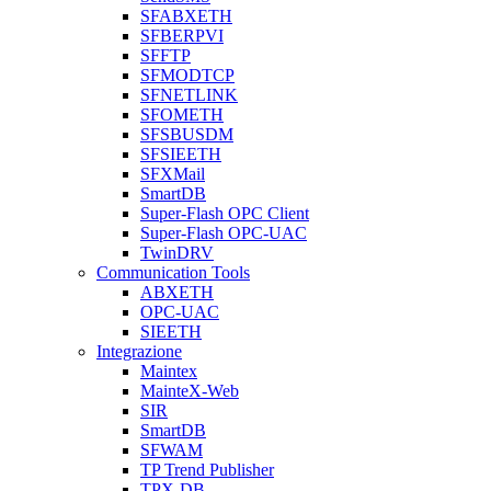
SFABXETH
SFBERPVI
SFFTP
SFMODTCP
SFNETLINK
SFOMETH
SFSBUSDM
SFSIEETH
SFXMail
SmartDB
Super-Flash OPC Client
Super-Flash OPC-UAC
TwinDRV
Communication Tools
ABXETH
OPC-UAC
SIEETH
Integrazione
Maintex
MainteX-Web
SIR
SmartDB
SFWAM
TP Trend Publisher
TPX-DB