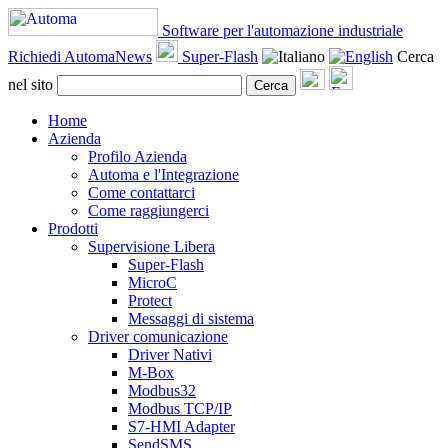
Software per l'automazione industriale
Richiedi AutomaNews
Super-Flash
Cerca
nel sito
Cerca
Home
Azienda
Profilo Azienda
Automa e l'Integrazione
Come contattarci
Come raggiungerci
Prodotti
Supervisione Libera
Super-Flash
MicroC
Protect
Messaggi di sistema
Driver comunicazione
Driver Nativi
M-Box
Modbus32
Modbus TCP/IP
S7-HMI Adapter
SendSMS