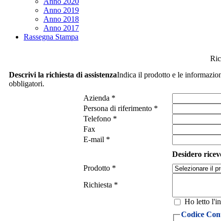
Anno 2020
Anno 2019
Anno 2018
Anno 2017
Rassegna Stampa
Ric
Descrivi la richiesta di assistenza
Indica il prodotto e le informazio
obbligatori.
Azienda *
Persona di riferimento *
Telefono *
Fax
E-mail *
Desidero ricev
Prodotto *
Richiesta *
Ho letto l'i
Codice Cont