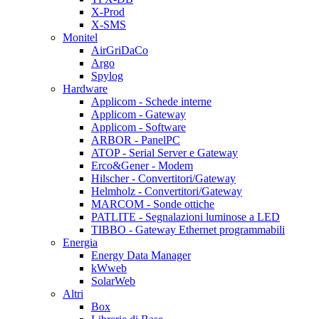
X-Prod
X-SMS
Monitel
AirGriDaCo
Argo
Spylog
Hardware
Applicom - Schede interne
Applicom - Gateway
Applicom - Software
ARBOR - PanelPC
ATOP - Serial Server e Gateway
Erco&Gener - Modem
Hilscher - Convertitori/Gateway
Helmholz - Convertitori/Gateway
MARCOM - Sonde ottiche
PATLITE - Segnalazioni luminose a LED
TIBBO - Gateway Ethernet programmabili
Energia
Energy Data Manager
kWweb
SolarWeb
Altri
Box