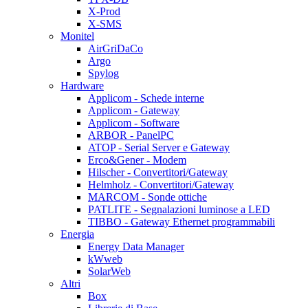
X-Prod
X-SMS
Monitel
AirGriDaCo
Argo
Spylog
Hardware
Applicom - Schede interne
Applicom - Gateway
Applicom - Software
ARBOR - PanelPC
ATOP - Serial Server e Gateway
Erco&Gener - Modem
Hilscher - Convertitori/Gateway
Helmholz - Convertitori/Gateway
MARCOM - Sonde ottiche
PATLITE - Segnalazioni luminose a LED
TIBBO - Gateway Ethernet programmabili
Energia
Energy Data Manager
kWweb
SolarWeb
Altri
Box