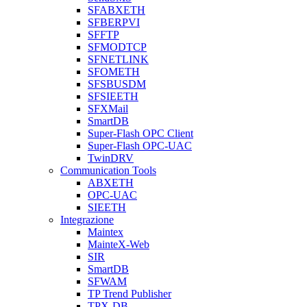
SFABXETH
SFBERPVI
SFFTP
SFMODTCP
SFNETLINK
SFOMETH
SFSBUSDM
SFSIEETH
SFXMail
SmartDB
Super-Flash OPC Client
Super-Flash OPC-UAC
TwinDRV
Communication Tools
ABXETH
OPC-UAC
SIEETH
Integrazione
Maintex
MainteX-Web
SIR
SmartDB
SFWAM
TP Trend Publisher
TPX-DB