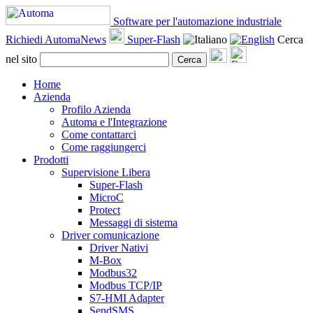
Software per l'automazione industriale
Richiedi AutomaNews
Super-Flash
Cerca
nel sito
Cerca
Home
Azienda
Profilo Azienda
Automa e l'Integrazione
Come contattarci
Come raggiungerci
Prodotti
Supervisione Libera
Super-Flash
MicroC
Protect
Messaggi di sistema
Driver comunicazione
Driver Nativi
M-Box
Modbus32
Modbus TCP/IP
S7-HMI Adapter
SendSMS