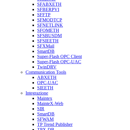
SFABXETH
SFBERPVI
SFFTP
SFMODTCP
SFNETLINK
SFOMETH
SFSBUSDM
SFSIEETH
SFXMail
SmartDB
Super-Flash OPC Client
Super-Flash OPC-UAC
TwinDRV
Communication Tools
ABXETH
OPC-UAC
SIEETH
Integrazione
Maintex
MainteX-Web
SIR
SmartDB
SFWAM
TP Trend Publisher
TPX-DB