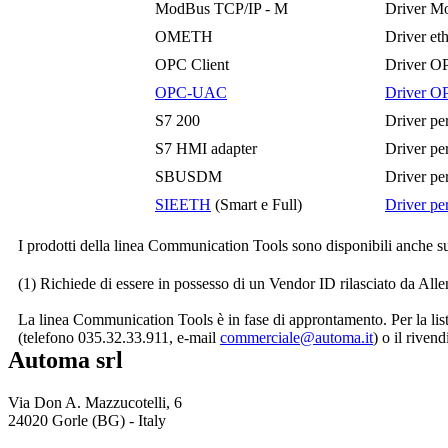
ModBus TCP/IP - M
Driver Mo
OMETH
Driver et
OPC Client
Driver OP
OPC-UAC
Driver OP
S7 200
Driver pe
S7 HMI adapter
Driver pe
SBUSDM
Driver pe
SIEETH
(Smart e Full)
Driver pe
I prodotti della linea
Communication Tools
sono disponibili anche s
(1) Richiede di essere in possesso di un Vendor ID rilasciato da All
La linea
Communication Tools
è in fase di approntamento. Per la lis
(telefono 035.32.33.911, e-mail
commerciale@automa.it
) o il rivend
Automa srl
Via Don A. Mazzucotelli, 6
24020 Gorle (BG) - Italy