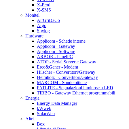
X-Prod
X-SMS
Monitel
AirGriDaCo
Argo
Spylog
Hardware
Applicom - Schede interne
Applicom - Gateway
Applicom - Software
ARBOR - PanelPC
ATOP - Serial Server e Gateway
Erco&Gener - Modem
Hilscher - Convertitori/Gateway
Helmholz - Convertitori/Gateway
MARCOM - Sonde ottiche
PATLITE - Segnalazioni luminose a LED
TIBBO - Gateway Ethernet programmabili
Energia
Energy Data Manager
kWweb
SolarWeb
Altri
Box