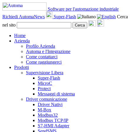
Software per l'automazione industriale
Richiedi AutomaNews
Super-Flash
Cerca
nel sito
Cerca
Home
Azienda
Profilo Azienda
Automa e l'Integrazione
Come contattarci
Come raggiungerci
Prodotti
Supervisione Libera
Super-Flash
MicroC
Protect
Messaggi di sistema
Driver comunicazione
Driver Nativi
M-Box
Modbus32
Modbus TCP/IP
S7-HMI Adapter
SendSMS