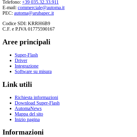
Telefono:
+39 035.32.33.911
E-mail:
commerciale@automa.it
PEC:
automa@arubapec.it
Codice SDI: KRRH6B9
C.F. e P.IVA 01775590167
Aree principali
Super-Flash
Driver
Integrazione
Software su misura
Link utili
Richiesta informazioni
Download Super-Flash
AutomaNews
Mappa del sito
Inizio pagina
Informazioni