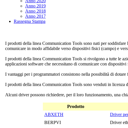
Anno 2020
Anno 2019
Anno 2018
Anno 2017
Rassegna Stampa
I prodotti della linea
Communication Tools
sono nati per soddisfare 
comunicare in modo affidabile verso dispositivi fisici (campo) e v
I prodotti della linea
Communication Tools
si rivolgono a tutte le a
applicazioni software che necessitano di comunicare con dispositivi f
I vantaggi per i programmatori consistono nella possibilità di dotare 
I prodotti della linea
Communication Tools
sono venduti in licenza d'
Alcuni driver possono richiedere, per il loro funzionamento, una chi
Prodotto
ABXETH
Driver pe
BERPVI
Driver et