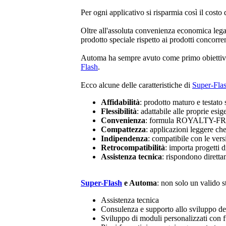
Per ogni applicativo si risparmia così il cos
Oltre all'assoluta convenienza economica lega
prodotto speciale rispetto ai prodotti concorren
Automa ha sempre avuto come primo obiettivo l'
Flash
.
Ecco alcune delle caratteristiche di
Super-Fla
Affidabilità
: prodotto maturo e testato
Flessibilità
: adattabile alle proprie esi
Convenienza
: formula ROYALTY-FREE c
Compattezza
: applicazioni leggere ch
Indipendenza
: compatibile con le ver
Retrocompatibilità
: importa progetti 
Assistenza tecnica
: rispondono diretta
Super-Flash
e Automa
: non solo un valido s
Assistenza tecnica
Consulenza e supporto allo sviluppo del
Sviluppo di moduli personalizzati con 