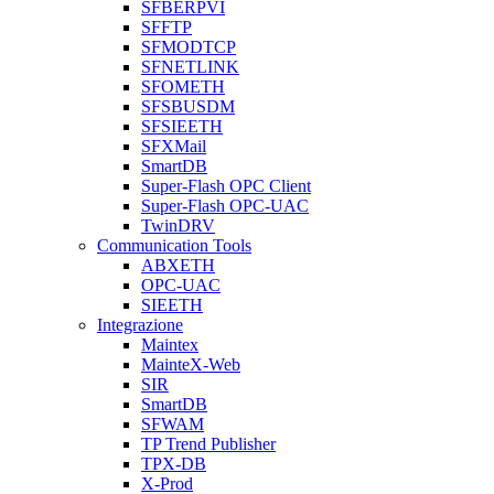
SFBERPVI
SFFTP
SFMODTCP
SFNETLINK
SFOMETH
SFSBUSDM
SFSIEETH
SFXMail
SmartDB
Super-Flash OPC Client
Super-Flash OPC-UAC
TwinDRV
Communication Tools
ABXETH
OPC-UAC
SIEETH
Integrazione
Maintex
MainteX-Web
SIR
SmartDB
SFWAM
TP Trend Publisher
TPX-DB
X-Prod