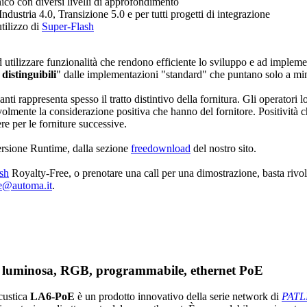
ico con diversi livelli di approfondimento
ndustria 4.0, Transizione 5.0 e per tutti progetti di integrazione
utilizzo di
Super-Flash
ad utilizzare funzionalità che rendono efficiente lo sviluppo e ad implem
distinguibili
" dalle implementazioni "standard" che puntano solo a min
i rappresenta spesso il tratto distintivo della fornitura. Gli operatori l
evolmente la considerazione positiva che hanno del fornitore. Positività
re per le forniture successive.
versione
Runtime
, dalla sezione
freedownload
del nostro sito.
sh
Royalty-Free
, o prenotare una call per una dimostrazione, basta rivo
e@automa.it
.
ne luminosa, RGB, programmabile, ethernet PoE
custica
LA6-PoE
è un prodotto innovativo della serie network di
PATL