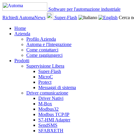
Software per l'automazione industriale
Richiedi AutomaNews
Super-Flash
Cerca ne
Home
Azienda
Profilo Azienda
Automa e l'Integrazione
Come contattarci
Come raggiungerci
Prodotti
Supervisione Libera
Super-Flash
MicroC
Protect
Messaggi di sistema
Driver comunicazione
Driver Nativi
M-Box
Modbus32
Modbus TCP/IP
S7-HMI Adapter
SendSMS
SFABXETH