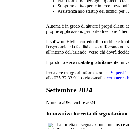
Piani formativi per ogni argomento tecn
Supporto attivo per le interconnessioni I
Assistenza allo startup dei tecnici per l'
Automa è in grado di aiutare i propri clienti 
proprie applicazioni, per farle diventare "
ben 
Il software HMI a corredo di macchine e impiant
l'ergonomia e la facilità d'uso rafforzano not
all'interno dell'azienda, verso chi dovrà decide
Il prodotto
è scaricabile gratuitamente
, in 
Per avere maggiori informazioni su
Super-Fla
allo 035.32.33.911 o via e-mail a
commercial
Settembre 2024
Numero 29
Settembre 2024
Innovativa torretta di segnalazio
La torretta di segnalazione luminosa e a