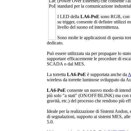
(Power Over Ethernet) che consente l'a
standard per la comunicazione industriale
I LED della
LA6-PoE
sono RGB, con co
su trigger, consente di definire utilizzi 
livello del suono ed intermittenza.
Sono molte le applicazioni di questa tor
dedicato.
Può essere utilizzata sia per propagare lo stato
supportare efficacemente le procedure di escal
SCADA o dal MES.
La torretta
LA6-PoE
è supportata anche da
A
wireless da torrette luminose sviluppato da 
LA6-PoE
consente un nuovo modo di intende
più solo "a stati" (ON/OFF/BLINK) ma con rap
gravità, etc.) del processo che rendono più effi
Ideale per la realizzazione di Sistemi Andon, 
di segnalazioni, supporto ai sistemi MES, alle
5.0.