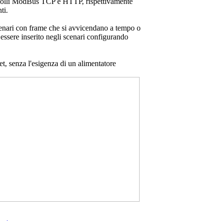
tocolli ModBus TCP e HTTP, rispettivamente
ti.
cenari con frame che si avvicendano a tempo o
ò essere inserito negli scenari configurando
t, senza l'esigenza di un alimentatore