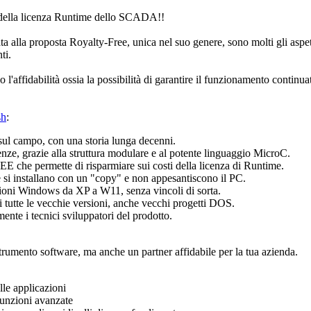
to della licenza Runtime dello SCADA!!
ta alla proposta
Royalty-Free
, unica nel suo genere, sono molti gli aspe
ti.
affidabilità ossia la possibilità di garantire il funzionamento continua
sh
:
 sul campo, con una storia lunga decenni.
genze, grazie alla struttura modulare e al potente linguaggio MicroC.
he permette di risparmiare sui costi della licenza di Runtime.
e si installano con un "copy" e non appesantiscono il PC.
sioni Windows da XP a W11, senza vincoli di sorta.
di tutte le vecchie versioni, anche vecchi progetti DOS.
mente i tecnici sviluppatori del prodotto.
trumento software, ma anche un partner affidabile per la tua azienda.
le applicazioni
funzioni avanzate