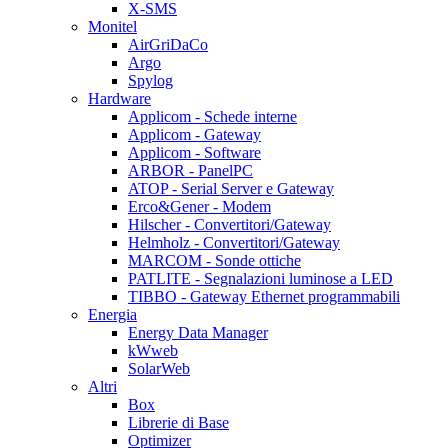
X-SMS
Monitel
AirGriDaCo
Argo
Spylog
Hardware
Applicom - Schede interne
Applicom - Gateway
Applicom - Software
ARBOR - PanelPC
ATOP - Serial Server e Gateway
Erco&Gener - Modem
Hilscher - Convertitori/Gateway
Helmholz - Convertitori/Gateway
MARCOM - Sonde ottiche
PATLITE - Segnalazioni luminose a LED
TIBBO - Gateway Ethernet programmabili
Energia
Energy Data Manager
kWweb
SolarWeb
Altri
Box
Librerie di Base
Optimizer