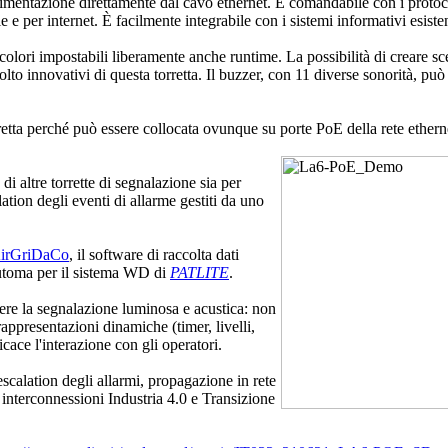
limentazione direttamente dal cavo ethernet. È comandabile con i pro
 e per internet. È facilmente integrabile con i sistemi informativi esisten
lori impostabili liberamente anche runtime. La possibilità di creare s
molto innovativi di questa torretta. Il buzzer, con 11 diverse sonorità, pu
retta perché può essere collocata ovunque su porte PoE della rete etherne
 di altre torrette di segnalazione sia per
ation degli eventi di allarme gestiti da uno
irGriDaCo
, il software di raccolta dati
Automa per il sistema WD di
PATLITE
.
re la segnalazione luminosa e acustica: non
presentazioni dinamiche (timer, livelli,
cace l'interazione con gli operatori.
escalation degli allarmi, propagazione in rete
 interconnessioni Industria 4.0 e Transizione