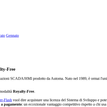
aio
Gennaio
lty-Free
plicazioni SCADA/HMI prodotto da Automa. Nato nel 1989, è ormai l'un
 modalità
Royalty-Free
.
er-Flash
vuol dire acquistare una licenza del Sistema di Sviluppo e pote
me a pagamento
: un eccezionale vantaggio competitivo rispetto a chi us