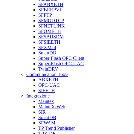
SFABXETH
SFBERPVI
SFFTP
SFMODTCP
SFNETLINK
SFOMETH
SFSBUSDM
SFSIEETH
SFXMail
SmartDB
Super-Flash OPC Client
Super-Flash OPC-UAC
TwinDRV
Communication Tools
ABXETH
OPC-UAC
SIEETH
Integrazione
Maintex
MainteX-Web
SIR
SmartDB
SFWAM
TP Trend Publisher
TPX-DB