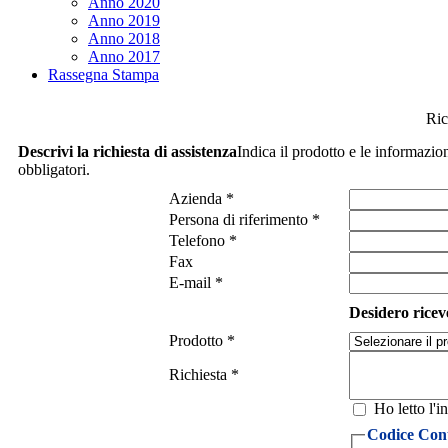
Anno 2020
Anno 2019
Anno 2018
Anno 2017
Rassegna Stampa
Ric
Descrivi la richiesta di assistenza
Indica il prodotto e le informazio
obbligatori.
Azienda *
Persona di riferimento *
Telefono *
Fax
E-mail *
Desidero ricev
Prodotto *
Richiesta *
Ho letto l'i
Codice Cont