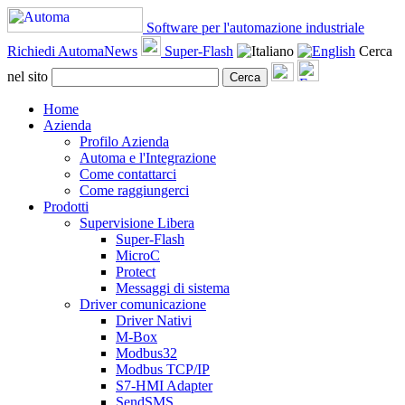
Software per l'automazione industriale
Richiedi AutomaNews
Super-Flash
Cerca
nel sito
Cerca
Home
Azienda
Profilo Azienda
Automa e l'Integrazione
Come contattarci
Come raggiungerci
Prodotti
Supervisione Libera
Super-Flash
MicroC
Protect
Messaggi di sistema
Driver comunicazione
Driver Nativi
M-Box
Modbus32
Modbus TCP/IP
S7-HMI Adapter
SendSMS