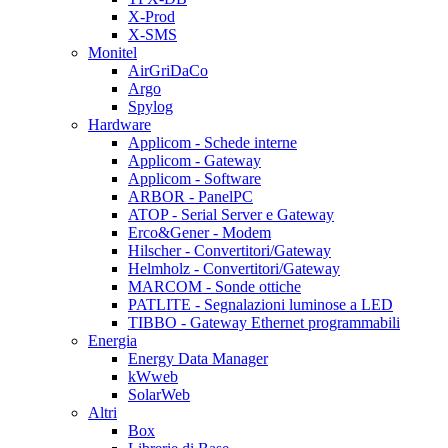
X-Prod
X-SMS
Monitel
AirGriDaCo
Argo
Spylog
Hardware
Applicom - Schede interne
Applicom - Gateway
Applicom - Software
ARBOR - PanelPC
ATOP - Serial Server e Gateway
Erco&Gener - Modem
Hilscher - Convertitori/Gateway
Helmholz - Convertitori/Gateway
MARCOM - Sonde ottiche
PATLITE - Segnalazioni luminose a LED
TIBBO - Gateway Ethernet programmabili
Energia
Energy Data Manager
kWweb
SolarWeb
Altri
Box