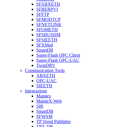
SFABXETH
SFBERPVI
SFFTP
SFMODTCP
SFNETLINK
SFOMETH
SFSBUSDM
SFSIEETH
SFXMail
SmartDB
Super-Flash OPC Client
Super-Flash OPC-UAC
TwinDRV
Communication Tools
ABXETH
OPC-UAC
SIEETH
Integrazione
Maintex
MainteX-Web
SIR
SmartDB
SFWAM
TP Trend Publisher
TPX-DB