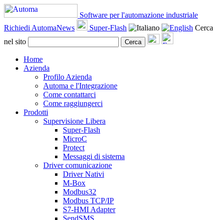
Software per l'automazione industriale
Richiedi AutomaNews
Super-Flash
Cerca
nel sito
Cerca
Home
Azienda
Profilo Azienda
Automa e l'Integrazione
Come contattarci
Come raggiungerci
Prodotti
Supervisione Libera
Super-Flash
MicroC
Protect
Messaggi di sistema
Driver comunicazione
Driver Nativi
M-Box
Modbus32
Modbus TCP/IP
S7-HMI Adapter
SendSMS