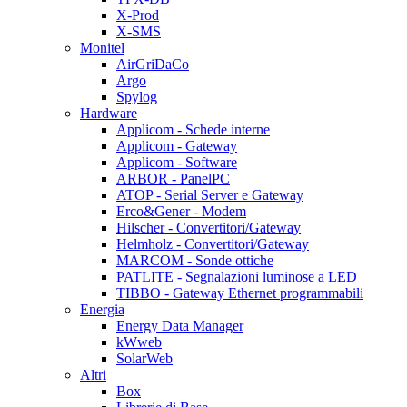
X-Prod
X-SMS
Monitel
AirGriDaCo
Argo
Spylog
Hardware
Applicom - Schede interne
Applicom - Gateway
Applicom - Software
ARBOR - PanelPC
ATOP - Serial Server e Gateway
Erco&Gener - Modem
Hilscher - Convertitori/Gateway
Helmholz - Convertitori/Gateway
MARCOM - Sonde ottiche
PATLITE - Segnalazioni luminose a LED
TIBBO - Gateway Ethernet programmabili
Energia
Energy Data Manager
kWweb
SolarWeb
Altri
Box