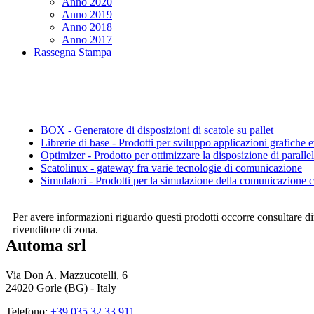
Anno 2020
Anno 2019
Anno 2018
Anno 2017
Rassegna Stampa
BOX
- Generatore di disposizioni di scatole su pallet
Librerie di base
- Prodotti per sviluppo applicazioni grafiche
Optimizer
- Prodotto per ottimizzare la disposizione di paralle
Scatolinux
- gateway fra varie tecnologie di comunicazione
Simulatori
- Prodotti per la simulazione della comunicazione 
Per avere informazioni riguardo questi prodotti occorre consultare 
rivenditore di zona.
Automa srl
Via Don A. Mazzucotelli, 6
24020 Gorle (BG) - Italy
Telefono:
+39 035.32.33.911