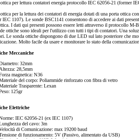
ottica per lettura contatori energia protocollo IEC 62056-21 (former
ttica per la lettura dei contatori di energia dotati di una porta ottica 
r IEC 1107). Le sonde BSC1141 consentono di accedere ai dati presenti 
ottica. I dati qui presenti possono essere letti attraverso il protocollo
e ottiche sono ideali per l'utilizzo con tutti i tipi di contatori. Una sol
ori. Le sonda ottiche dispongono di due LED sul lato posteriore che mos
cazione. Molto facile da usare e monitorare lo stato della comunicazio
fiche Meccaniche
Diametro: 32mm
Altezza: 28,5mm
Forza magnetica: N36
Materiale del corpo: Poliammide rinforzato con fibra di vetro
Materiale Trasparente: Lexan
Peso: 125gr
iche Elettriche
Norme: IEC 62056-21 (ex IEC 1107)
Lunghezza del cavo: 3m
Velocità di Comunicazione: max 19200 baud
Tensione di funzionamento: 5V (Passivo, alimentato da USB)