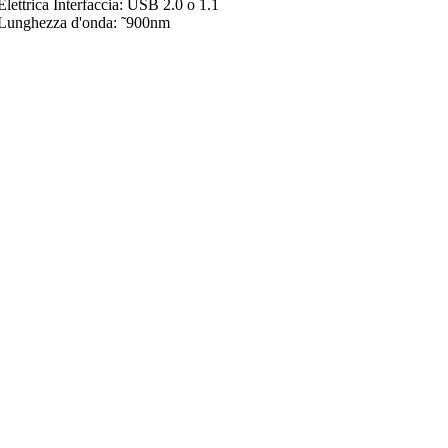
Elettrica Interfaccia: USB 2.0 o 1.1
Lunghezza d'onda: ˜900nm