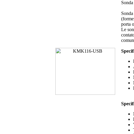
Sonda 
Sonda o
(forme
porta 
Le sond
contat
comuni
Speci
Specif