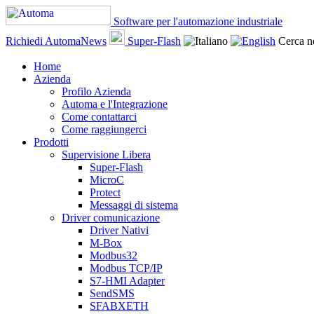
Software per l'automazione industriale
Richiedi AutomaNews
Super-Flash
Cerca ne
Home
Azienda
Profilo Azienda
Automa e l'Integrazione
Come contattarci
Come raggiungerci
Prodotti
Supervisione Libera
Super-Flash
MicroC
Protect
Messaggi di sistema
Driver comunicazione
Driver Nativi
M-Box
Modbus32
Modbus TCP/IP
S7-HMI Adapter
SendSMS
SFABXETH