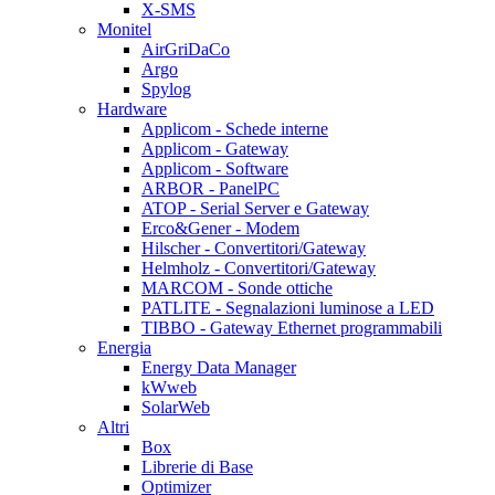
X-SMS
Monitel
AirGriDaCo
Argo
Spylog
Hardware
Applicom - Schede interne
Applicom - Gateway
Applicom - Software
ARBOR - PanelPC
ATOP - Serial Server e Gateway
Erco&Gener - Modem
Hilscher - Convertitori/Gateway
Helmholz - Convertitori/Gateway
MARCOM - Sonde ottiche
PATLITE - Segnalazioni luminose a LED
TIBBO - Gateway Ethernet programmabili
Energia
Energy Data Manager
kWweb
SolarWeb
Altri
Box
Librerie di Base
Optimizer