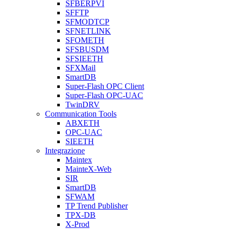
SFBERPVI
SFFTP
SFMODTCP
SFNETLINK
SFOMETH
SFSBUSDM
SFSIEETH
SFXMail
SmartDB
Super-Flash OPC Client
Super-Flash OPC-UAC
TwinDRV
Communication Tools
ABXETH
OPC-UAC
SIEETH
Integrazione
Maintex
MainteX-Web
SIR
SmartDB
SFWAM
TP Trend Publisher
TPX-DB
X-Prod