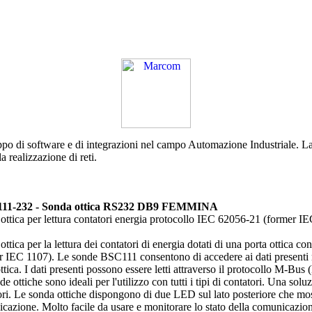
ppo di software e di integrazioni nel campo Automazione Industriale. L
 realizzazione di reti.
1-232 - Sonda ottica RS232 DB9 FEMMINA
ottica per lettura contatori energia protocollo IEC 62056-21 (former
ttica per la lettura dei contatori di energia dotati di una porta ottica 
r IEC 1107). Le sonde BSC111 consentono di accedere ai dati presenti n
ottica. I dati presenti possono essere letti attraverso il protocollo M-B
e ottiche sono ideali per l'utilizzo con tutti i tipi di contatori. Una sol
ori. Le sonda ottiche dispongono di due LED sul lato posteriore che mos
cazione. Molto facile da usare e monitorare lo stato della comunicazio