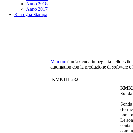
Anno 2018
Anno 2017
Rassegna Stampa
Marcom
è un'azienda impegnata nello svilu
automation con la produzione di software e la
KMK111-232
KMK11
Sonda 
Sonda o
(forme
porta 
Le sond
contat
comuni