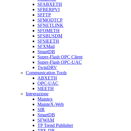
SFABXETH
SFBERPVI
SFFTP
SFMODTCP
SFNETLINK
SFOMETH
SFSBUSDM
SFSIEETH
SFXMail
SmartDB
Super-Flash OPC Client
Super-Flash OPC-UAC
TwinDRV
Communication Tools
ABXETH
OPC-UAC
SIEETH
Integrazione
Maintex
MainteX-Web
SIR
SmartDB
SFWAM
TP Trend Publisher
TPX-DB