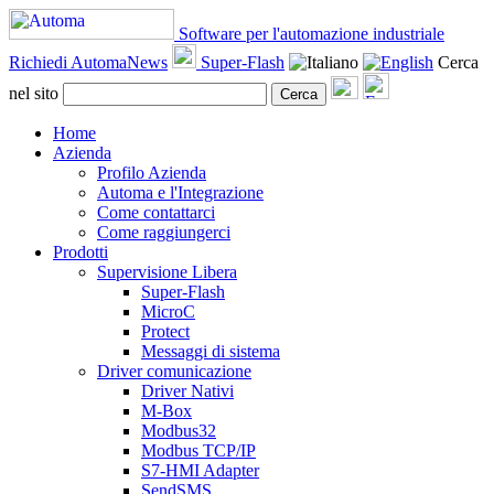
Software per l'automazione industriale
Richiedi AutomaNews
Super-Flash
Cerca
nel sito
Cerca
Home
Azienda
Profilo Azienda
Automa e l'Integrazione
Come contattarci
Come raggiungerci
Prodotti
Supervisione Libera
Super-Flash
MicroC
Protect
Messaggi di sistema
Driver comunicazione
Driver Nativi
M-Box
Modbus32
Modbus TCP/IP
S7-HMI Adapter
SendSMS