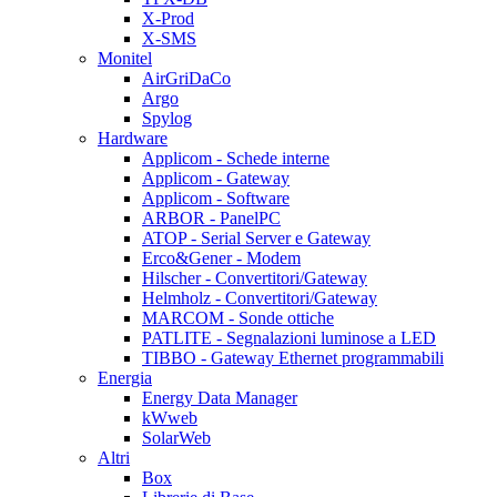
X-Prod
X-SMS
Monitel
AirGriDaCo
Argo
Spylog
Hardware
Applicom - Schede interne
Applicom - Gateway
Applicom - Software
ARBOR - PanelPC
ATOP - Serial Server e Gateway
Erco&Gener - Modem
Hilscher - Convertitori/Gateway
Helmholz - Convertitori/Gateway
MARCOM - Sonde ottiche
PATLITE - Segnalazioni luminose a LED
TIBBO - Gateway Ethernet programmabili
Energia
Energy Data Manager
kWweb
SolarWeb
Altri
Box