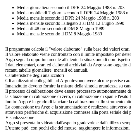
Media giornaliera secondo il DPR 24 Maggio 1988 n. 203
Media mobile di 7 giorni secondo il DPR 24 Maggio 1988 n.
Media mensile secondo il DPR 24 Maggio 1988 n. 203
Media mensile secondo l'allegato 3 al DM 12 Luglio 1990
Media di 48 ore secondo il DM 8 Maggio 1989
Media mensile secondo il DM 8 Maggio 1989
Il programma calcola il "valore elaborato" sulla base dei valori orari
Il valore elaborato viene confrontato con il limite impostato per deter
Argo
segnala opportunamente all'utente la situazione di non rispetto 
I dati elementari, orari ed elaborati archiviati da
Argo
sono oggetto di 
recanti tabelle giornaliere, mensili ed annuali.
Caratteristiche degli analizzatori
Gli analizzatori collegabili ad
Argo
devono avere alcune precise carat
Innanzitutto devono fornire la misura della singola grandezza su cana
Il processo di calibrazione deve essere processato autonomamente dal
la situazione di calibrazione di zero, di calibrazione di span e l'esito f
Inoltre
Argo
è in grado di lanciare la calibrazione sullo strumento att
La connessione tra
Argo
e la strumentazione è realizzata attraverso
attraverso periferiche di acquisizione connesse alla porta seriale del
Visualizzazione
Argo
si presenta in videate dall'aspetto gradevole e dall'utilizzo semp
L'utente può, con pochi clic del mouse, raggiungere le informazioni d