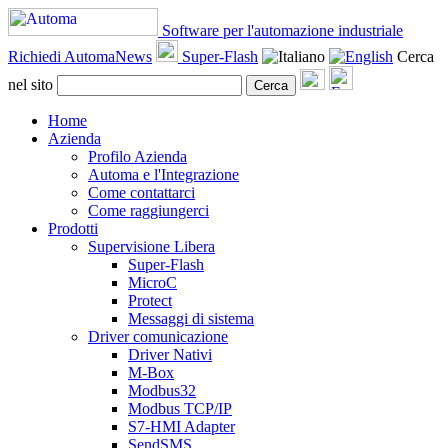
Software per l'automazione industriale
Richiedi AutomaNews
Super-Flash
Cerca
nel sito
Cerca
Home
Azienda
Profilo Azienda
Automa e l'Integrazione
Come contattarci
Come raggiungerci
Prodotti
Supervisione Libera
Super-Flash
MicroC
Protect
Messaggi di sistema
Driver comunicazione
Driver Nativi
M-Box
Modbus32
Modbus TCP/IP
S7-HMI Adapter
SendSMS