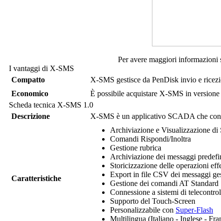
Per avere maggiori informazioni
I vantaggi di
X-SMS
Compatto
X-SMS
gestisce da PenDisk invio e ric
Economico
È possibile acquistare
X-SMS
in version
Scheda tecnica
X-SMS
1.0
Descrizione
X-SMS
è un applicativo SCADA che consen
Archiviazione e Visualizzazione di 
Comandi Rispondi/Inoltra
Gestione rubrica
Archiviazione dei messaggi predefini
Storicizzazione delle operazioni eff
Export in file CSV dei messaggi ges
Caratteristiche
Gestione dei comandi AT Standard
Connessione a sistemi di telecontro
Supporto del Touch-Screen
Personalizzabile con
Super-Flash
Multilingua (Italiano - Inglese - Fra