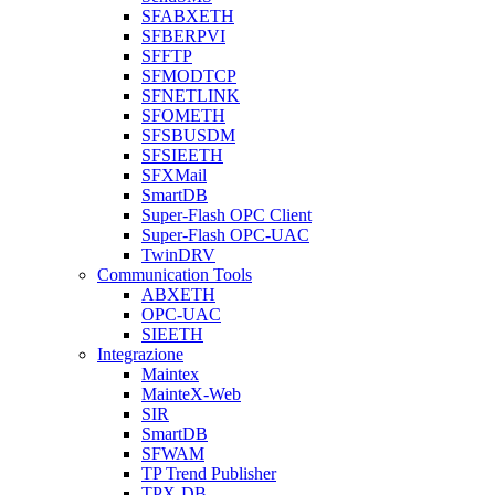
SFABXETH
SFBERPVI
SFFTP
SFMODTCP
SFNETLINK
SFOMETH
SFSBUSDM
SFSIEETH
SFXMail
SmartDB
Super-Flash OPC Client
Super-Flash OPC-UAC
TwinDRV
Communication Tools
ABXETH
OPC-UAC
SIEETH
Integrazione
Maintex
MainteX-Web
SIR
SmartDB
SFWAM
TP Trend Publisher
TPX-DB