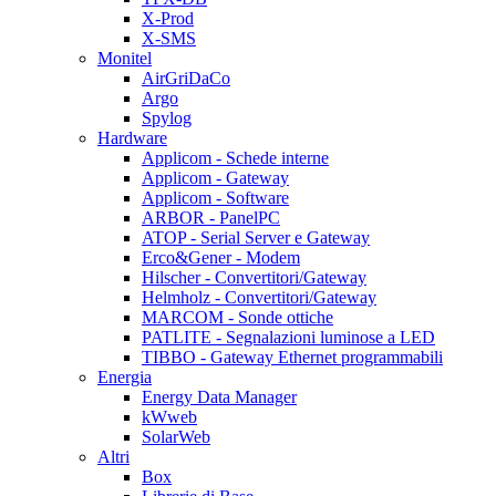
X-Prod
X-SMS
Monitel
AirGriDaCo
Argo
Spylog
Hardware
Applicom - Schede interne
Applicom - Gateway
Applicom - Software
ARBOR - PanelPC
ATOP - Serial Server e Gateway
Erco&Gener - Modem
Hilscher - Convertitori/Gateway
Helmholz - Convertitori/Gateway
MARCOM - Sonde ottiche
PATLITE - Segnalazioni luminose a LED
TIBBO - Gateway Ethernet programmabili
Energia
Energy Data Manager
kWweb
SolarWeb
Altri
Box