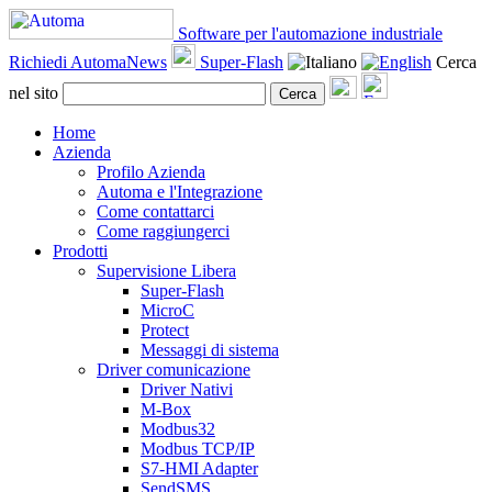
Software per l'automazione industriale
Richiedi AutomaNews
Super-Flash
Cerca
nel sito
Cerca
Home
Azienda
Profilo Azienda
Automa e l'Integrazione
Come contattarci
Come raggiungerci
Prodotti
Supervisione Libera
Super-Flash
MicroC
Protect
Messaggi di sistema
Driver comunicazione
Driver Nativi
M-Box
Modbus32
Modbus TCP/IP
S7-HMI Adapter
SendSMS