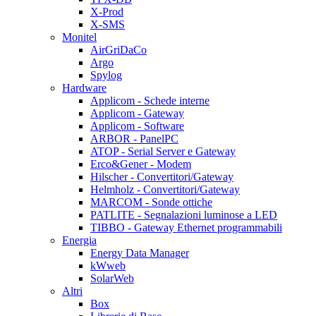
X-Prod
X-SMS
Monitel
AirGriDaCo
Argo
Spylog
Hardware
Applicom - Schede interne
Applicom - Gateway
Applicom - Software
ARBOR - PanelPC
ATOP - Serial Server e Gateway
Erco&Gener - Modem
Hilscher - Convertitori/Gateway
Helmholz - Convertitori/Gateway
MARCOM - Sonde ottiche
PATLITE - Segnalazioni luminose a LED
TIBBO - Gateway Ethernet programmabili
Energia
Energy Data Manager
kWweb
SolarWeb
Altri
Box