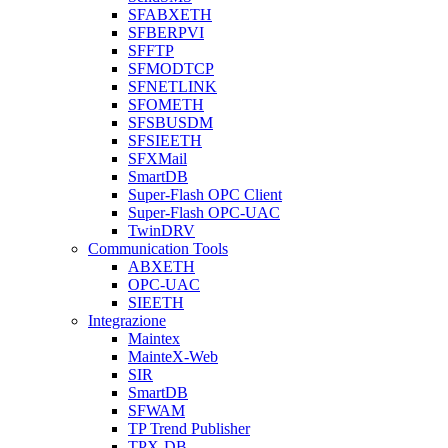
SFABXETH
SFBERPVI
SFFTP
SFMODTCP
SFNETLINK
SFOMETH
SFSBUSDM
SFSIEETH
SFXMail
SmartDB
Super-Flash OPC Client
Super-Flash OPC-UAC
TwinDRV
Communication Tools
ABXETH
OPC-UAC
SIEETH
Integrazione
Maintex
MainteX-Web
SIR
SmartDB
SFWAM
TP Trend Publisher
TPX-DB