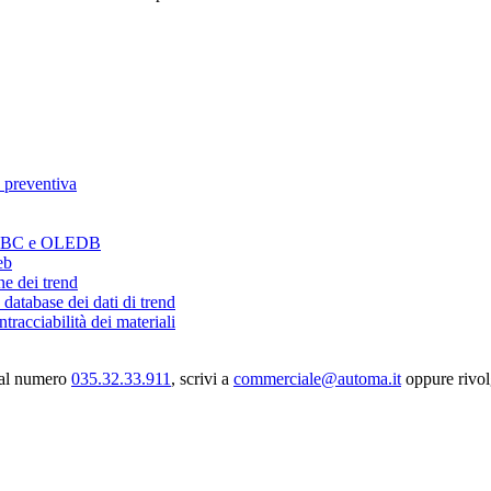
 preventiva
ODBC e OLEDB
eb
ne dei trend
database dei dati di trend
ntracciabilità dei materiali
 al numero
035.32.33.911
, scrivi a
commerciale@automa.it
oppure rivol