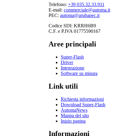
Telefono:
+39 035.32.33.911
E-mail:
commerciale@automa.it
PEC:
automa@arubapec.it
Codice SDI: KRRH6B9
C.F. e P.IVA 01775590167
Aree principali
Super-Flash
Driver
Integrazione
Software su misura
Link utili
Richiesta informazioni
Download Super-Flash
AutomaNews
Mappa del sito
Inizio pagina
Informazioni