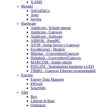
X-SMS
Monitel
AirGriDaCo
Argo
Spylog
Hardware
Applicom - Schede interne
Applicom - Gateway
Applicom - Software
ARBOR - PanelPC
ATOP - Serial Server e Gateway
Erco&Gener - Modem
Hilscher - Convertitori/Gateway
Helmholz - Convertitori/Gateway
MARCOM - Sonde ottiche
PATLITE - Segnalazioni luminose a LED
TIBBO - Gateway Ethernet programmabili
Energia
Energy Data Manager
kWweb
SolarWeb
Altri
Box
Librerie di Base
Optimizer