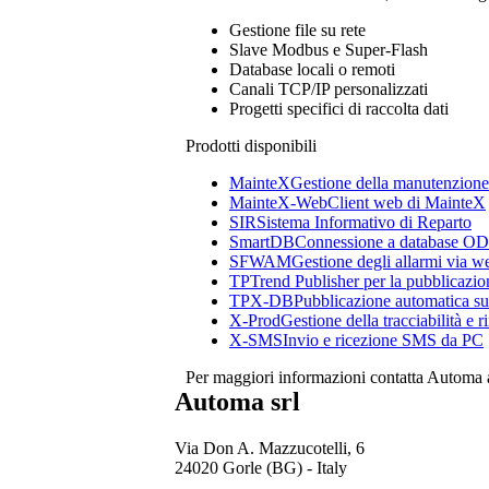
Gestione file su rete
Slave Modbus e
Super-Flash
Database locali o remoti
Canali TCP/IP personalizzati
Progetti specifici di raccolta dati
Prodotti disponibili
MainteX
Gestione della manutenzione
MainteX-Web
Client web di
MainteX
SIR
Sistema Informativo di Reparto
SmartDB
Connessione a database 
SFWAM
Gestione degli allarmi via w
TP
Trend Publisher per la pubblicazio
TPX-DB
Pubblicazione automatica su 
X-Prod
Gestione della tracciabilità e ri
X-SMS
Invio e ricezione SMS da PC
Per maggiori informazioni contatta Automa
Automa srl
Via Don A. Mazzucotelli, 6
24020 Gorle (BG) - Italy