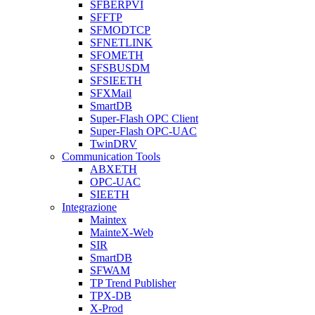
SFBERPVI
SFFTP
SFMODTCP
SFNETLINK
SFOMETH
SFSBUSDM
SFSIEETH
SFXMail
SmartDB
Super-Flash OPC Client
Super-Flash OPC-UAC
TwinDRV
Communication Tools
ABXETH
OPC-UAC
SIEETH
Integrazione
Maintex
MainteX-Web
SIR
SmartDB
SFWAM
TP Trend Publisher
TPX-DB
X-Prod