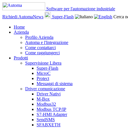
Software per l'automazione industriale
Richiedi AutomaNews
Super-Flash
Cerca ne
Home
Azienda
Profilo Azienda
Automa e l'Integrazione
Come contattarci
Come raggiungerci
Prodotti
Supervisione Libera
Super-Flash
MicroC
Protect
Messaggi di sistema
Driver comunicazione
Driver Nativi
M-Box
Modbus32
Modbus TCP/IP
S7-HMI Adapter
SendSMS
SFABXETH