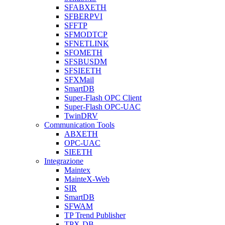
SFABXETH
SFBERPVI
SFFTP
SFMODTCP
SFNETLINK
SFOMETH
SFSBUSDM
SFSIEETH
SFXMail
SmartDB
Super-Flash OPC Client
Super-Flash OPC-UAC
TwinDRV
Communication Tools
ABXETH
OPC-UAC
SIEETH
Integrazione
Maintex
MainteX-Web
SIR
SmartDB
SFWAM
TP Trend Publisher
TPX-DB