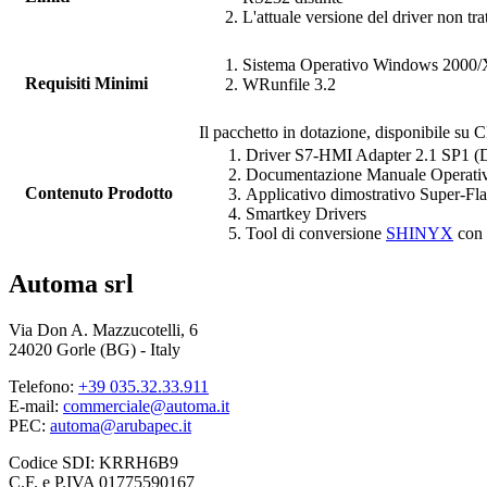
L'attuale versione del driver non tr
Sistema Operativo Windows 2000
Requisiti Minimi
WRunfile
3.2
Il pacchetto in dotazione, disponibile su C
Driver
S7-HMI Adapter 2.1 SP1 
Documentazione Manuale Operati
Contenuto Prodotto
Applicativo dimostrativo Super-Fl
Smartkey Drivers
Tool di conversione
SHINYX
con 
Automa srl
Via Don A. Mazzucotelli, 6
24020 Gorle (BG) - Italy
Telefono:
+39 035.32.33.911
E-mail:
commerciale@automa.it
PEC:
automa@arubapec.it
Codice SDI: KRRH6B9
C.F. e P.IVA 01775590167