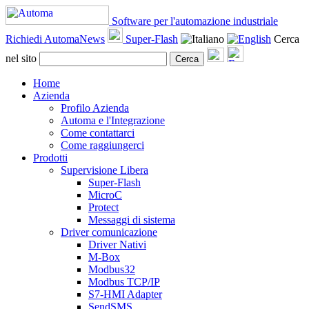
Software per l'automazione industriale
Richiedi AutomaNews
Super-Flash
Cerca
nel sito
Cerca
Home
Azienda
Profilo Azienda
Automa e l'Integrazione
Come contattarci
Come raggiungerci
Prodotti
Supervisione Libera
Super-Flash
MicroC
Protect
Messaggi di sistema
Driver comunicazione
Driver Nativi
M-Box
Modbus32
Modbus TCP/IP
S7-HMI Adapter
SendSMS