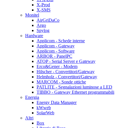
X-Prod
X-SMS
Monitel
AirGriDaCo
Argo
Spylog
Hardware
Applicom - Schede interne
Applicom - Gateway
Applicom - Software
ARBOR - PanelPC
ATOP - Serial Server e Gateway
Erco&Gener - Modem
Hilscher - Convertitori/Gateway
Helmholz - Convertitori/Gateway
MARCOM - Sonde ottiche
PATLITE - Segnalazioni luminose a LED
TIBBO - Gateway Ethernet programmabili
Energia
Energy Data Manager
kWweb
SolarWeb
Altri
Box