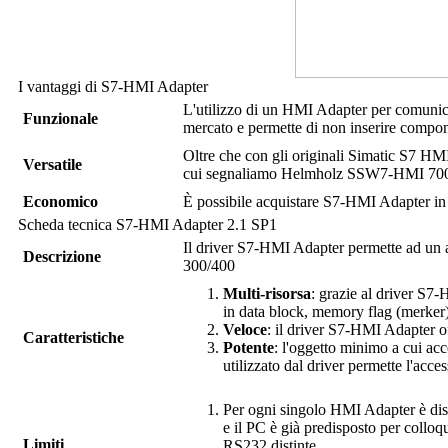
I vantaggi di
S7-HMI Adapter
L'utilizzo di un HMI Adapter per comunic
Funzionale
mercato e permette di non inserire compo
Oltre che con gli originali Simatic S7 HMI
Versatile
cui segnaliamo Helmholz SSW7-HMI 700-
Economico
È possibile acquistare
S7-HMI Adapter
in
Scheda tecnica
S7-HMI Adapter
2.1 SP1
Il driver
S7-HMI Adapter
permette ad un 
Descrizione
300/400
Multi-risorsa
: grazie al driver
S7-H
in data block, memory flag (merker)
Veloce
: il driver
S7-HMI Adapter
of
Caratteristiche
Potente
: l'oggetto minimo a cui acc
utilizzato dal driver permette l'ac
Per ogni singolo HMI Adapter è dis
e il PC è già predisposto per collo
Limiti
RS232 distinte