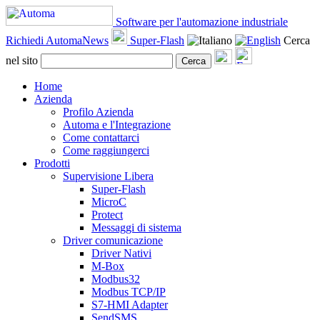
Software per l'automazione industriale
Richiedi AutomaNews
Super-Flash
Cerca
nel sito
Cerca
Home
Azienda
Profilo Azienda
Automa e l'Integrazione
Come contattarci
Come raggiungerci
Prodotti
Supervisione Libera
Super-Flash
MicroC
Protect
Messaggi di sistema
Driver comunicazione
Driver Nativi
M-Box
Modbus32
Modbus TCP/IP
S7-HMI Adapter
SendSMS