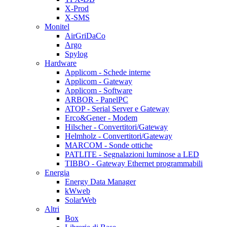
X-Prod
X-SMS
Monitel
AirGriDaCo
Argo
Spylog
Hardware
Applicom - Schede interne
Applicom - Gateway
Applicom - Software
ARBOR - PanelPC
ATOP - Serial Server e Gateway
Erco&Gener - Modem
Hilscher - Convertitori/Gateway
Helmholz - Convertitori/Gateway
MARCOM - Sonde ottiche
PATLITE - Segnalazioni luminose a LED
TIBBO - Gateway Ethernet programmabili
Energia
Energy Data Manager
kWweb
SolarWeb
Altri
Box