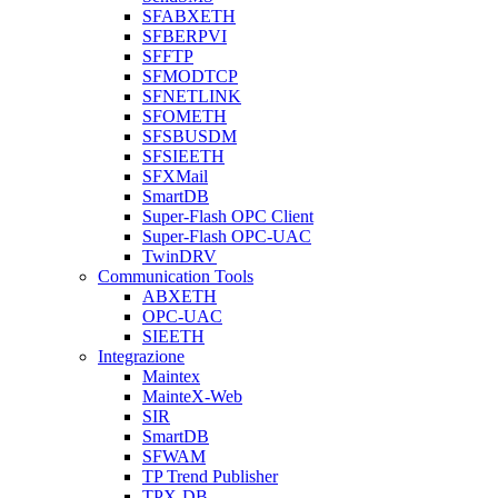
SFABXETH
SFBERPVI
SFFTP
SFMODTCP
SFNETLINK
SFOMETH
SFSBUSDM
SFSIEETH
SFXMail
SmartDB
Super-Flash OPC Client
Super-Flash OPC-UAC
TwinDRV
Communication Tools
ABXETH
OPC-UAC
SIEETH
Integrazione
Maintex
MainteX-Web
SIR
SmartDB
SFWAM
TP Trend Publisher
TPX-DB