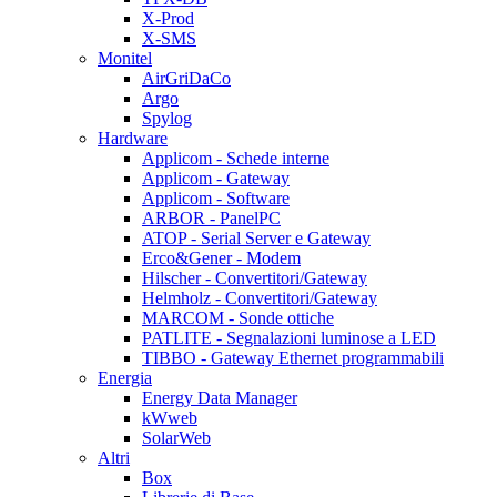
X-Prod
X-SMS
Monitel
AirGriDaCo
Argo
Spylog
Hardware
Applicom - Schede interne
Applicom - Gateway
Applicom - Software
ARBOR - PanelPC
ATOP - Serial Server e Gateway
Erco&Gener - Modem
Hilscher - Convertitori/Gateway
Helmholz - Convertitori/Gateway
MARCOM - Sonde ottiche
PATLITE - Segnalazioni luminose a LED
TIBBO - Gateway Ethernet programmabili
Energia
Energy Data Manager
kWweb
SolarWeb
Altri
Box