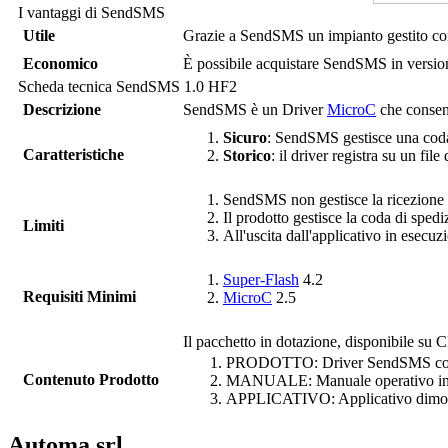
I vantaggi di
SendSMS
Utile
Grazie a
SendSMS
un impianto gestito c
Economico
È possibile acquistare
SendSMS
in versi
Scheda tecnica
SendSMS
1.0 HF2
Descrizione
SendSMS
è un Driver
MicroC
che consen
Sicuro
:
SendSMS
gestisce una coda
Caratteristiche
Storico
: il driver registra su un fil
SendSMS
non gestisce la ricezion
Il prodotto gestisce la coda di spe
Limiti
All'uscita dall'applicativo in esecu
Super-Flash
4.2
Requisiti Minimi
MicroC
2.5
Il pacchetto in dotazione, disponibile su C
PRODOTTO: Driver
SendSMS
co
Contenuto Prodotto
MANUALE: Manuale operativo in
APPLICATIVO: Applicativo dimos
Automa srl