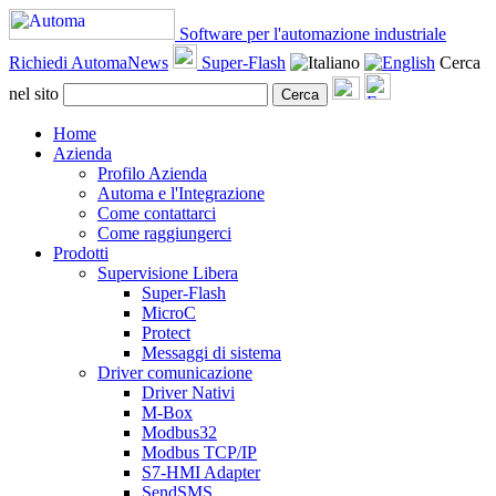
Software per l'automazione industriale
Richiedi AutomaNews
Super-Flash
Cerca
nel sito
Cerca
Home
Azienda
Profilo Azienda
Automa e l'Integrazione
Come contattarci
Come raggiungerci
Prodotti
Supervisione Libera
Super-Flash
MicroC
Protect
Messaggi di sistema
Driver comunicazione
Driver Nativi
M-Box
Modbus32
Modbus TCP/IP
S7-HMI Adapter
SendSMS