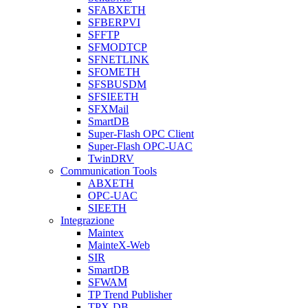
SFABXETH
SFBERPVI
SFFTP
SFMODTCP
SFNETLINK
SFOMETH
SFSBUSDM
SFSIEETH
SFXMail
SmartDB
Super-Flash OPC Client
Super-Flash OPC-UAC
TwinDRV
Communication Tools
ABXETH
OPC-UAC
SIEETH
Integrazione
Maintex
MainteX-Web
SIR
SmartDB
SFWAM
TP Trend Publisher
TPX-DB