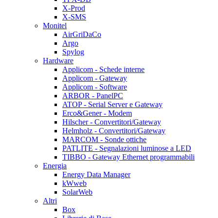
X-Prod
X-SMS
Monitel
AirGriDaCo
Argo
Spylog
Hardware
Applicom - Schede interne
Applicom - Gateway
Applicom - Software
ARBOR - PanelPC
ATOP - Serial Server e Gateway
Erco&Gener - Modem
Hilscher - Convertitori/Gateway
Helmholz - Convertitori/Gateway
MARCOM - Sonde ottiche
PATLITE - Segnalazioni luminose a LED
TIBBO - Gateway Ethernet programmabili
Energia
Energy Data Manager
kWweb
SolarWeb
Altri
Box