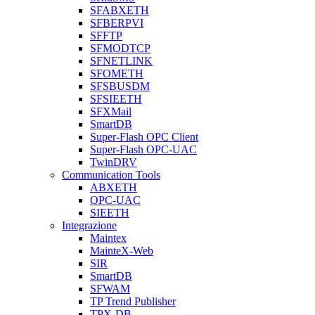
SFABXETH
SFBERPVI
SFFTP
SFMODTCP
SFNETLINK
SFOMETH
SFSBUSDM
SFSIEETH
SFXMail
SmartDB
Super-Flash OPC Client
Super-Flash OPC-UAC
TwinDRV
Communication Tools
ABXETH
OPC-UAC
SIEETH
Integrazione
Maintex
MainteX-Web
SIR
SmartDB
SFWAM
TP Trend Publisher
TPX-DB