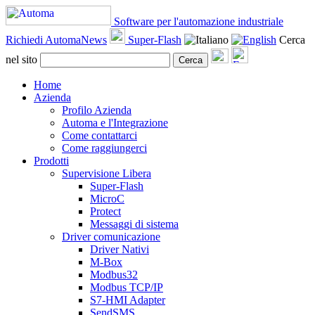
Software per l'automazione industriale
Richiedi AutomaNews
Super-Flash
Cerca
nel sito
Cerca
Home
Azienda
Profilo Azienda
Automa e l'Integrazione
Come contattarci
Come raggiungerci
Prodotti
Supervisione Libera
Super-Flash
MicroC
Protect
Messaggi di sistema
Driver comunicazione
Driver Nativi
M-Box
Modbus32
Modbus TCP/IP
S7-HMI Adapter
SendSMS