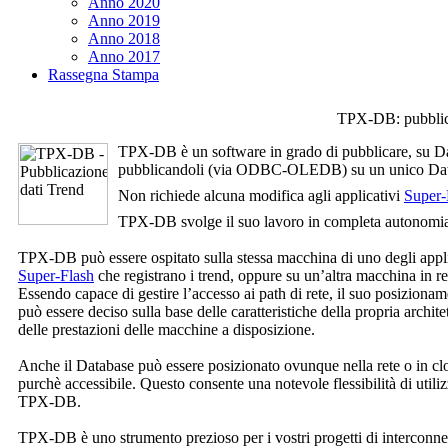
Anno 2020
Anno 2019
Anno 2018
Anno 2017
Rassegna Stampa
TPX-DB: pubblica
TPX-DB è un software in grado di pubblicare, su Datab
pubblicandoli (via ODBC-OLEDB) su un unico Da
Non richiede alcuna modifica agli applicativi
Super-
TPX-DB svolge il suo lavoro in completa autonomi
TPX-DB può essere ospitato sulla stessa macchina di uno degli appli
Super-Flash
che registrano i trend, oppure su un’altra macchina in re
Essendo capace di gestire l’accesso ai path di rete, il suo posizionam
può essere deciso sulla base delle caratteristiche della propria archite
delle prestazioni delle macchine a disposizione.
Anche il Database può essere posizionato ovunque nella rete o in cl
purchè accessibile. Questo consente una notevole flessibilità di utiliz
TPX-DB.
TPX-DB è uno strumento prezioso per i vostri progetti di interconn