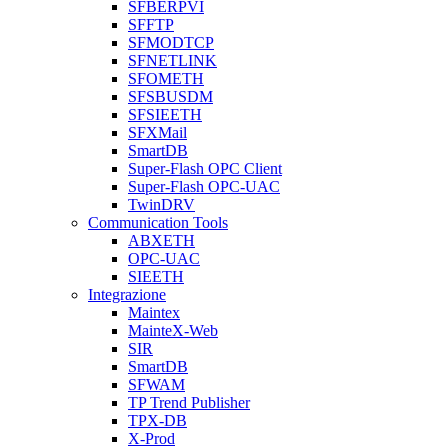
SFBERPVI
SFFTP
SFMODTCP
SFNETLINK
SFOMETH
SFSBUSDM
SFSIEETH
SFXMail
SmartDB
Super-Flash OPC Client
Super-Flash OPC-UAC
TwinDRV
Communication Tools
ABXETH
OPC-UAC
SIEETH
Integrazione
Maintex
MainteX-Web
SIR
SmartDB
SFWAM
TP Trend Publisher
TPX-DB
X-Prod