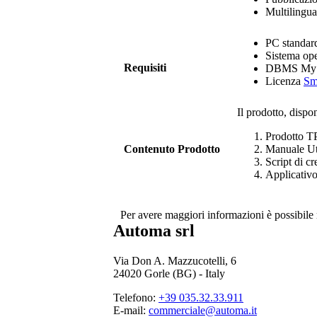
Multilingua 
PC standard
Sistema op
Requisiti
DBMS MySQ
Licenza
Sm
Il prodotto, dispo
Prodotto
T
Contenuto Prodotto
Manuale Ut
Script di c
Applicativ
Per avere maggiori informazioni è possibile 
Automa srl
Via Don A. Mazzucotelli, 6
24020 Gorle (BG) - Italy
Telefono:
+39 035.32.33.911
E-mail:
commerciale@automa.it