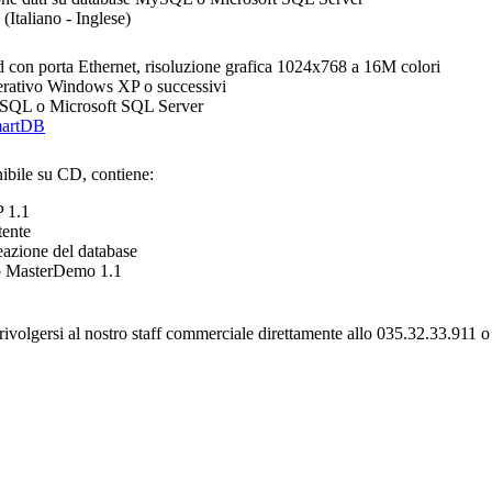
(Italiano - Inglese)
 con porta Ethernet, risoluzione grafica 1024x768 a 16M colori
erativo Windows XP o successivi
L o Microsoft SQL Server
artDB
nibile su CD, contiene:
P
1.1
ente
reazione del database
o MasterDemo 1.1
rivolgersi al nostro staff commerciale direttamente allo 035.32.33.911 o