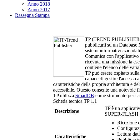
Anno 2018
Anno 2017
Rassegna Stampa
TP (TREND PUBLISHER
pubblicarli su un Database 
sistemi informativi aziendali
Comunica con l'applicativo
ricevuta una missione la es
contiene l'elenco delle variab
TP
può essere ospitato sulla
capace di gestire l'accesso 
caratteristiche della propria architettura e 
accessibile. Questo consente una notevole fles
TP
utilizza
SmartDB
come strumento per l'a
Scheda tecnica
TP
1.1
TP
è un applicat
Descrizione
SUPER-FLASH e p
Ricezione d
Configurazi
Lettura dat
Caratteristiche
Pubblicazi