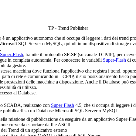
TP - Trend Publisher
)
è un applicativo autonomo che si occupa di leggere i dati dei trend
Microsoft SQL Server o MySQL, quindi in un dispositivo di storage evolu
.
Super-Flash
, tramite il protocollo SF-SF (su canale TCP/IP), per ricev
egue in completa autonomia. Per conoscere le variabili
Super-Flash
di cu
ili da gestire.
 stessa macchina dove funziona l'applicativo che registra i trend, oppur
ai path di rete e comunicando in TCP/IP, il suo posizionamento fisico può
delle prestazioni delle macchine a disposizione. Anche il Database può e
sibilità di utilizzo.
ccesso al Database.
ivo SCADA, realizzato con
Super-Flash
4.5, che si occupa di leggere i d
ubblicarli su un Database Microsoft SQL Server o MySQL.
ella missione di pubblicazione da eseguire da un applicativo Super-Fl
one curve da esportare da file ASCII
i dei Trend di un applicativo esterno
one dati su database MySQL o Microsoft SQL Server