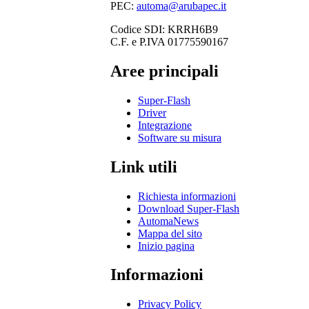
PEC:
automa@arubapec.it
Codice SDI: KRRH6B9
C.F. e P.IVA 01775590167
Aree principali
Super-Flash
Driver
Integrazione
Software su misura
Link utili
Richiesta informazioni
Download Super-Flash
AutomaNews
Mappa del sito
Inizio pagina
Informazioni
Privacy Policy