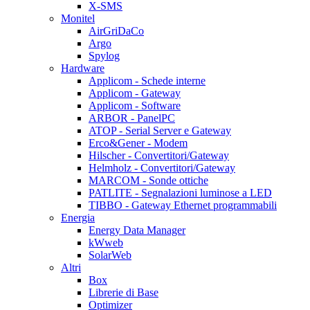
X-SMS
Monitel
AirGriDaCo
Argo
Spylog
Hardware
Applicom - Schede interne
Applicom - Gateway
Applicom - Software
ARBOR - PanelPC
ATOP - Serial Server e Gateway
Erco&Gener - Modem
Hilscher - Convertitori/Gateway
Helmholz - Convertitori/Gateway
MARCOM - Sonde ottiche
PATLITE - Segnalazioni luminose a LED
TIBBO - Gateway Ethernet programmabili
Energia
Energy Data Manager
kWweb
SolarWeb
Altri
Box
Librerie di Base
Optimizer