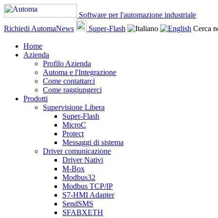
Software per l'automazione industriale
Richiedi AutomaNews
Super-Flash
Cerca ne
Home
Azienda
Profilo Azienda
Automa e l'Integrazione
Come contattarci
Come raggiungerci
Prodotti
Supervisione Libera
Super-Flash
MicroC
Protect
Messaggi di sistema
Driver comunicazione
Driver Nativi
M-Box
Modbus32
Modbus TCP/IP
S7-HMI Adapter
SendSMS
SFABXETH