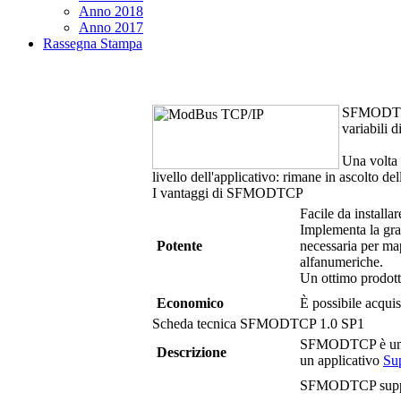
Anno 2018
Anno 2017
Rassegna Stampa
SFMODT
variabili 
Una volta 
livello dell'applicativo: rimane in ascolto del
I vantaggi di
SFMODTCP
Facile da installa
Implementa la gran
Potente
necessaria per ma
alfanumeriche.
Un ottimo prodotto
Economico
È possibile acquis
Scheda tecnica
SFMODTCP
1.0 SP1
SFMODTCP
è un
Descrizione
un applicativo
Su
SFMODTCP
supp