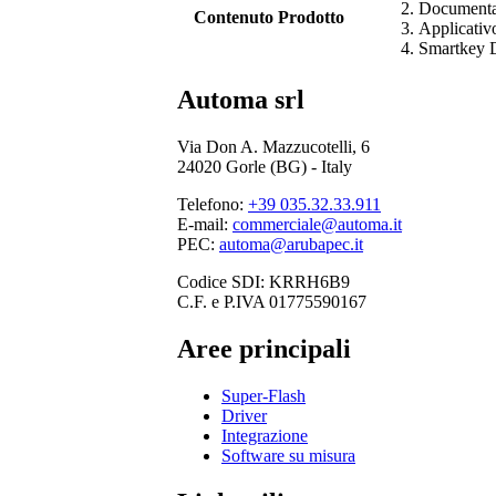
Documenta
Contenuto Prodotto
Applicativ
Smartkey D
Automa srl
Via Don A. Mazzucotelli, 6
24020 Gorle (BG) - Italy
Telefono:
+39 035.32.33.911
E-mail:
commerciale@automa.it
PEC:
automa@arubapec.it
Codice SDI: KRRH6B9
C.F. e P.IVA 01775590167
Aree principali
Super-Flash
Driver
Integrazione
Software su misura