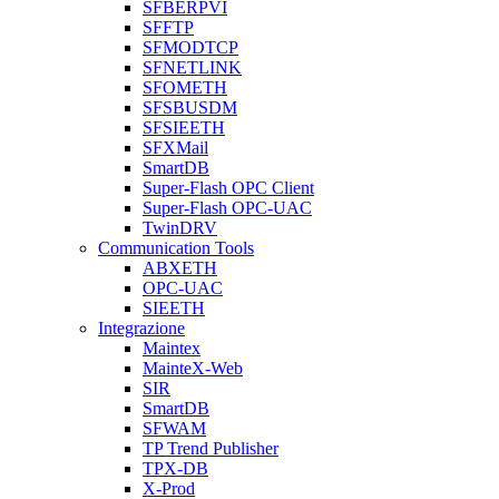
SFBERPVI
SFFTP
SFMODTCP
SFNETLINK
SFOMETH
SFSBUSDM
SFSIEETH
SFXMail
SmartDB
Super-Flash OPC Client
Super-Flash OPC-UAC
TwinDRV
Communication Tools
ABXETH
OPC-UAC
SIEETH
Integrazione
Maintex
MainteX-Web
SIR
SmartDB
SFWAM
TP Trend Publisher
TPX-DB
X-Prod