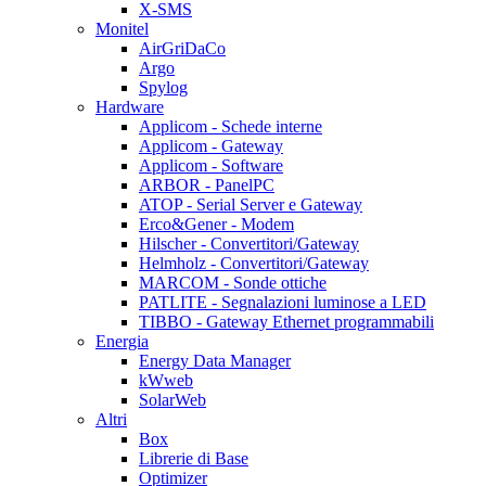
X-SMS
Monitel
AirGriDaCo
Argo
Spylog
Hardware
Applicom - Schede interne
Applicom - Gateway
Applicom - Software
ARBOR - PanelPC
ATOP - Serial Server e Gateway
Erco&Gener - Modem
Hilscher - Convertitori/Gateway
Helmholz - Convertitori/Gateway
MARCOM - Sonde ottiche
PATLITE - Segnalazioni luminose a LED
TIBBO - Gateway Ethernet programmabili
Energia
Energy Data Manager
kWweb
SolarWeb
Altri
Box
Librerie di Base
Optimizer