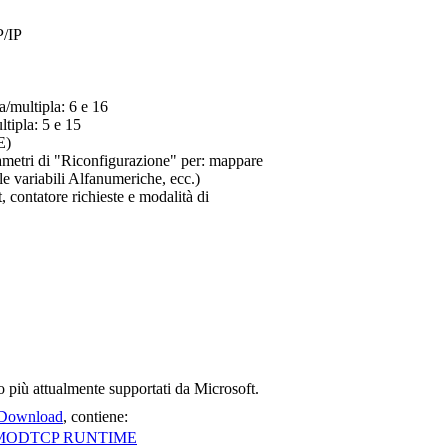
P/IP
a/multipla: 6 e 16
ltipla: 5 e 15
E)
arametri di "Riconfigurazione" per: mappare
e variabili Alfanumeriche, ecc.)
, contatore richieste e modalità di
no più attualmente supportati da Microsoft.
Download
, contiene: