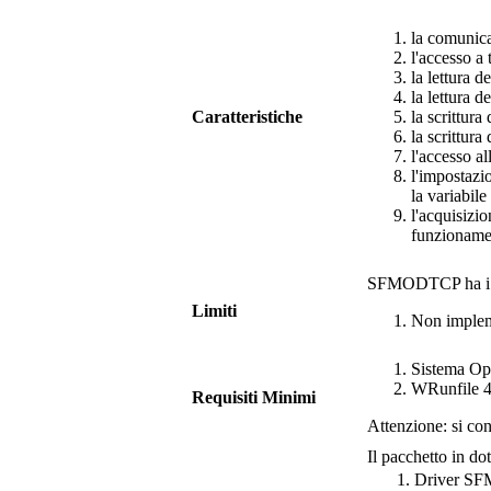
la comunic
l'accesso a 
la lettura d
la lettura 
Caratteristiche
la scrittur
la scrittur
l'accesso a
l'impostazi
la variabil
l'acquisizio
funzioname
SFMODTCP
ha i
Limiti
Non implem
Sistema O
WRunfile
4
Requisiti Minimi
Attenzione: si con
Il pacchetto in do
Driver
SF