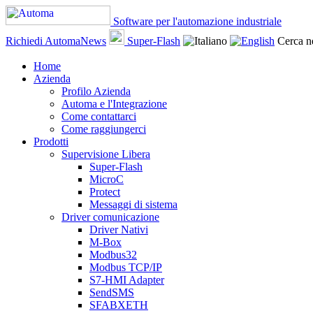
Software per l'automazione industriale
Richiedi AutomaNews
Super-Flash
Cerca ne
Home
Azienda
Profilo Azienda
Automa e l'Integrazione
Come contattarci
Come raggiungerci
Prodotti
Supervisione Libera
Super-Flash
MicroC
Protect
Messaggi di sistema
Driver comunicazione
Driver Nativi
M-Box
Modbus32
Modbus TCP/IP
S7-HMI Adapter
SendSMS
SFABXETH