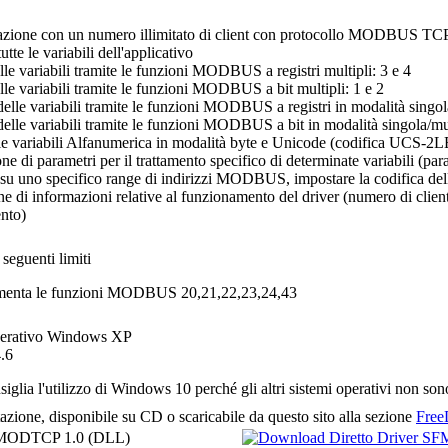
azione con un numero illimitato di client con protocollo MODBUS TC
tutte le variabili dell'applicativo
elle variabili tramite le funzioni MODBUS a registri multipli: 3 e 4
delle variabili tramite le funzioni MODBUS a bit multipli: 1 e 2
a delle variabili tramite le funzioni MODBUS a registri in modalità singol
a delle variabili tramite le funzioni MODBUS a bit in modalità singola/mu
lle variabili Alfanumerica in modalità byte e Unicode (codifica UCS-2L
one di parametri per il trattamento specifico di determinate variabili (p
e su uno specifico range di indirizzi MODBUS, impostare la codifica dell
ne di informazioni relative al funzionamento del driver (numero di client
nto)
 seguenti limiti
enta le funzioni MODBUS 20,21,22,23,24,43
perativo Windows XP
.6
siglia l'utilizzo di Windows 10 perché gli altri sistemi operativi non so
tazione, disponibile su CD o scaricabile da questo sito alla sezione
Free
MODTCP
1.0 (DLL)