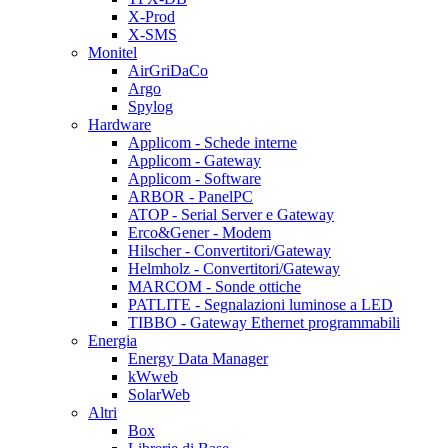
X-Prod
X-SMS
Monitel
AirGriDaCo
Argo
Spylog
Hardware
Applicom - Schede interne
Applicom - Gateway
Applicom - Software
ARBOR - PanelPC
ATOP - Serial Server e Gateway
Erco&Gener - Modem
Hilscher - Convertitori/Gateway
Helmholz - Convertitori/Gateway
MARCOM - Sonde ottiche
PATLITE - Segnalazioni luminose a LED
TIBBO - Gateway Ethernet programmabili
Energia
Energy Data Manager
kWweb
SolarWeb
Altri
Box