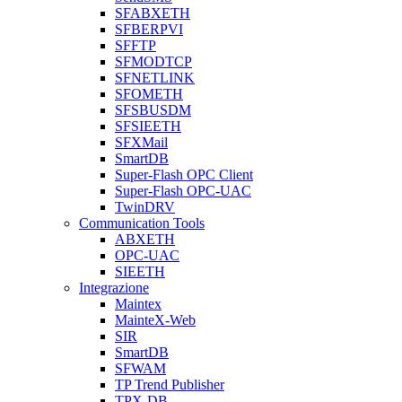
SFABXETH
SFBERPVI
SFFTP
SFMODTCP
SFNETLINK
SFOMETH
SFSBUSDM
SFSIEETH
SFXMail
SmartDB
Super-Flash OPC Client
Super-Flash OPC-UAC
TwinDRV
Communication Tools
ABXETH
OPC-UAC
SIEETH
Integrazione
Maintex
MainteX-Web
SIR
SmartDB
SFWAM
TP Trend Publisher
TPX-DB