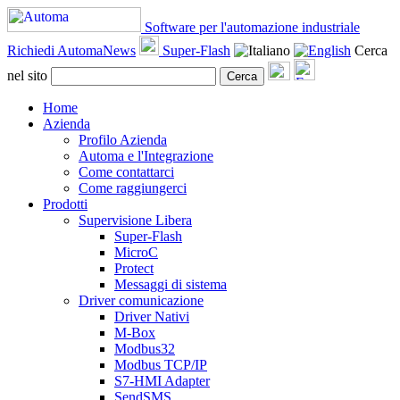
Software per l'automazione industriale
Richiedi AutomaNews
Super-Flash
Cerca
nel sito
Cerca
Home
Azienda
Profilo Azienda
Automa e l'Integrazione
Come contattarci
Come raggiungerci
Prodotti
Supervisione Libera
Super-Flash
MicroC
Protect
Messaggi di sistema
Driver comunicazione
Driver Nativi
M-Box
Modbus32
Modbus TCP/IP
S7-HMI Adapter
SendSMS