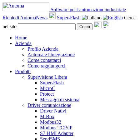
Software per l'automazione industriale
Richiedi AutomaNews
Super-Flash
Cerca
nel sito
Cerca
Home
Azienda
Profilo Azienda
Automa e l'Integrazione
Come contattarci
Come raggiungerci
Prodotti
Supervisione Libera
Super-Flash
MicroC
Protect
Messaggi di sistema
Driver comunicazione
Driver Nativi
M-Box
Modbus32
Modbus TCP/IP
S7-HMI Adapter
SendSMS