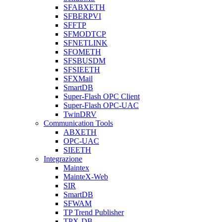
SFABXETH
SFBERPVI
SFFTP
SFMODTCP
SFNETLINK
SFOMETH
SFSBUSDM
SFSIEETH
SFXMail
SmartDB
Super-Flash OPC Client
Super-Flash OPC-UAC
TwinDRV
Communication Tools
ABXETH
OPC-UAC
SIEETH
Integrazione
Maintex
MainteX-Web
SIR
SmartDB
SFWAM
TP Trend Publisher
TPX-DB