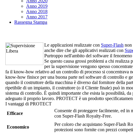
Anno 2020
Anno 2019
Anno 2018
Anno 2017
Rassegna Stampa
Le applicazioni realizzate con
Super-Flash
non h
anche dire che gli applicativi realizzati con
Supe
Purtroppo nell'ambito del software il fenomeno de
Se questo causa grossi problemi a chi realizza 
per la supervisione vengono spesso concentrate 
fa il know-how relativo ad un controllo di processo si concentrava n
know-how finisce per una buona parte nel software di controllo e ges
quando il costruttore della macchina è diverso dal fornitore della p
ripetibile di un impianto, il costruttore (o il Cliente finale) può in 
sistema di controllo. È quindi importante che esista la possibilità, 
adeguato il proprio lavoro.
PROTECT
è un prodotto specificatamente
I vantaggi di
PROTECT
Consente di proteggere facilmente, ed in m
Efficace
con
Super-Flash Royalty-Free
.
Per coloro che acquistano
Super-Flash Ro
Economico
protezioni sono fornite con prezzi competit