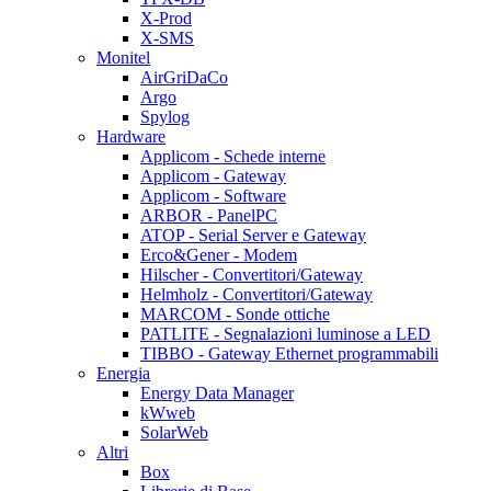
X-Prod
X-SMS
Monitel
AirGriDaCo
Argo
Spylog
Hardware
Applicom - Schede interne
Applicom - Gateway
Applicom - Software
ARBOR - PanelPC
ATOP - Serial Server e Gateway
Erco&Gener - Modem
Hilscher - Convertitori/Gateway
Helmholz - Convertitori/Gateway
MARCOM - Sonde ottiche
PATLITE - Segnalazioni luminose a LED
TIBBO - Gateway Ethernet programmabili
Energia
Energy Data Manager
kWweb
SolarWeb
Altri
Box