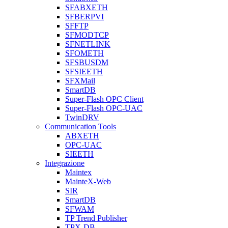
SFABXETH
SFBERPVI
SFFTP
SFMODTCP
SFNETLINK
SFOMETH
SFSBUSDM
SFSIEETH
SFXMail
SmartDB
Super-Flash OPC Client
Super-Flash OPC-UAC
TwinDRV
Communication Tools
ABXETH
OPC-UAC
SIEETH
Integrazione
Maintex
MainteX-Web
SIR
SmartDB
SFWAM
TP Trend Publisher
TPX-DB