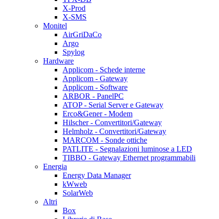
X-Prod
X-SMS
Monitel
AirGriDaCo
Argo
Spylog
Hardware
Applicom - Schede interne
Applicom - Gateway
Applicom - Software
ARBOR - PanelPC
ATOP - Serial Server e Gateway
Erco&Gener - Modem
Hilscher - Convertitori/Gateway
Helmholz - Convertitori/Gateway
MARCOM - Sonde ottiche
PATLITE - Segnalazioni luminose a LED
TIBBO - Gateway Ethernet programmabili
Energia
Energy Data Manager
kWweb
SolarWeb
Altri
Box