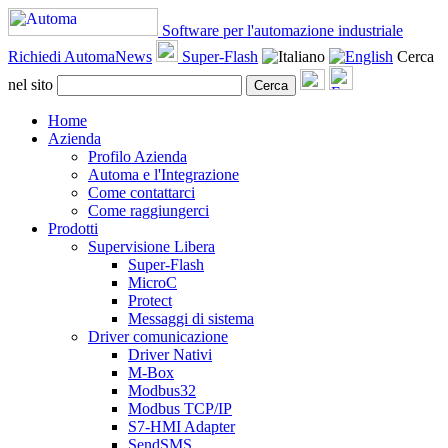
Software per l'automazione industriale
Richiedi AutomaNews
Super-Flash
Cerca
nel sito
Cerca
Home
Azienda
Profilo Azienda
Automa e l'Integrazione
Come contattarci
Come raggiungerci
Prodotti
Supervisione Libera
Super-Flash
MicroC
Protect
Messaggi di sistema
Driver comunicazione
Driver Nativi
M-Box
Modbus32
Modbus TCP/IP
S7-HMI Adapter
SendSMS