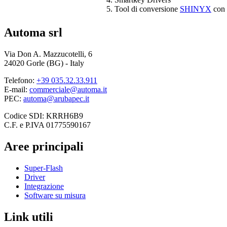
Tool di conversione
SHINYX
con 
Automa srl
Via Don A. Mazzucotelli, 6
24020 Gorle (BG) - Italy
Telefono:
+39 035.32.33.911
E-mail:
commerciale@automa.it
PEC:
automa@arubapec.it
Codice SDI: KRRH6B9
C.F. e P.IVA 01775590167
Aree principali
Super-Flash
Driver
Integrazione
Software su misura
Link utili